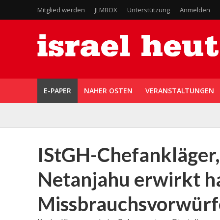
Mitglied werden
JLMBOX
Unterstützung
Anmelden
E-PAPER
NAHER OSTEN
VERANSTALTUNGEN
IStGH-Chefankläger,
Netanjahu erwirkt h
Missbrauchsvorwürf