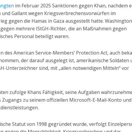
ängten
im Februar 2025 Sanktionen gegen Khan, nachdem e
 und Gallant wegen Kriegsverbrechensvorwürfen im
ieg gegen die Hamas in Gaza ausgestellt hatte. Washingto
 gegen mehrere IStGH-Richter, die an Maßnahmen gegen
sches Personal beteiligt waren.
n des American Service-Members‘ Protection Act, auch bek
rnommen, der darauf ausgelegt ist, amerikanische Soldaten 
H-Unterzeichner sind, mit „allen notwendigen Mitteln“ vor
chten zufolge Khans Fähigkeit, seine Aufgaben wahrzunehm
es Zugangs zu seinem offiziellen Microsoft-E-Mail-Konto und
dienstleistungen.
ische Statut von 1998 gegründet wurde, verfolgt Einzelper
n gegen die Menschlichkeit, Kriegsverbrechen und das