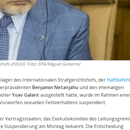
shofs (IStGH). Foto: EPA/Miguel Gutierrez
kläger des Internationalen Strafgerichtshofs, der
Haftbefeh
terpräsidenten
Benjamin Netanjahu
und den ehemaligen
nister
Yoav Galant
ausgestellt hatte, wurde im Rahmen eine
Vorwürfen sexuellen Fehlverhaltens suspendiert.
r Vertragsstaaten, das Exekutivkomitee des Leitungsgrem
ige Suspendierung am Montag bekannt. Die Entscheidung