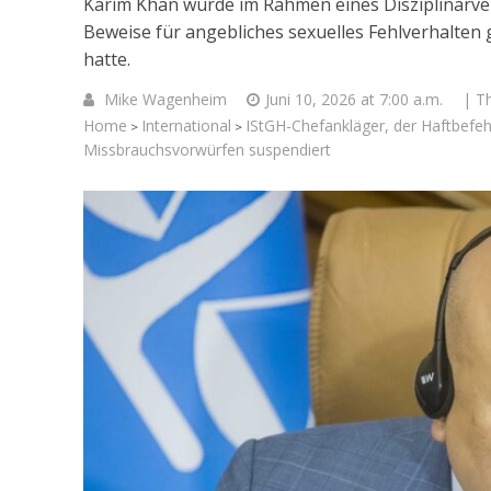
Karim Khan wurde im Rahmen eines Disziplinarv
Beweise für angebliches sexuelles Fehlverhalten
hatte.
Mike Wagenheim
Juni 10, 2026 at 7:00 a.m.
| T
Home
International
IStGH-Chefankläger, der Haftbefeh
>
>
Missbrauchsvorwürfen suspendiert
Israelische
die Kness