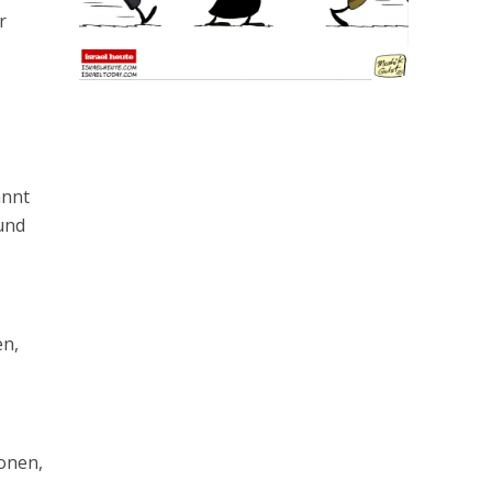
r
n
annt
und
en,
sonen,