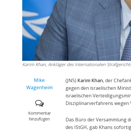
Karim Khan, Ankläger des Internationalen Strafgericht
Mike
(JNS)
Karim Khan
, der Chefan
Wagenheim
gegen den israelischen Minis
israelischen Verteidigungsmi
Disziplinarverfahrens wegen 
Kommentar
hinzufügen
Das Büro der Versammlung de
des IStGH, gab Khans sofort