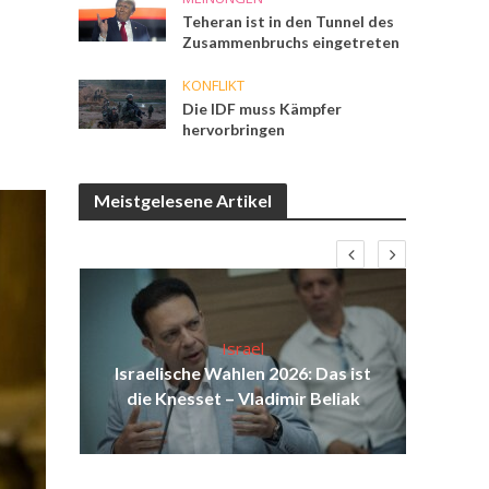
Teheran ist in den Tunnel des
Zusammenbruchs eingetreten
KONFLIKT
Die IDF muss Kämpfer
hervorbringen
Meistgelesene Artikel
Israel
aus
Israelische Wahlen 2026: Das ist
Isr
au
die Knesset – Vladimir Beliak
d