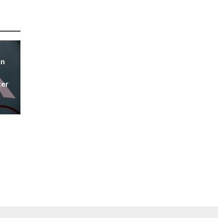
un
ker
t