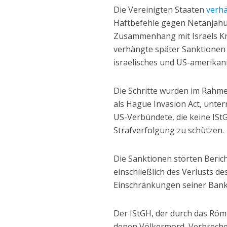
Die Vereinigten Staaten
verh
Haftbefehle gegen Netanjahu
Zusammenhang mit Israels Kr
verhängte später Sanktionen
israelisches und US-amerikani
Die Schritte wurden im Rahme
als Hague Invasion Act, unte
US-Verbündete, die keine IStG
Strafverfolgung zu schützen.
Die Sanktionen störten Beri
einschließlich des Verlusts d
Einschränkungen seiner Bank
Der IStGH, der durch das Röm
denen Völkermord, Verbreche