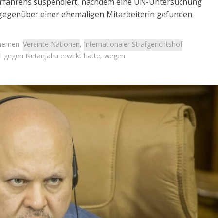
erfahrens suspendiert, nachdem eine UN-Untersuchung
 gegenüber einer ehemaligen Mitarbeiterin gefunden
hemen:
Vereinte Nationen
,
Internationaler Strafgerichtshof
l gegen Netanjahu erwirkt hatte, wegen
Israel
Israel
 Wahlen 2026: Das ist
Neue Studie: Auswanderung 
et – Moshe Abutbul
Israel erreicht Rekordnive