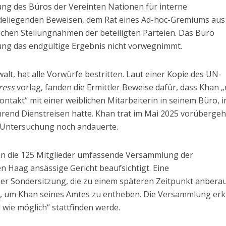
ung des Büros der Vereinten Nationen für interne
ndeliegenden Beweisen, dem Rat eines Ad-hoc-Gremiums aus
lichen Stellungnahmen der beteiligten Parteien. Das Büro
ung das endgültige Ergebnis nicht vorwegnimmt.
alt, hat alle Vorwürfe bestritten. Laut einer Kopie des UN-
ress
vorlag, fanden die Ermittler Beweise dafür, dass Khan „
ntakt“ mit einer weiblichen Mitarbeiterin in seinem Büro, i
hrend Dienstreisen hatte. Khan trat im Mai 2025 vorüberge
ie Untersuchung noch andauerte.
an die 125 Mitglieder umfassende Versammlung der
en Haag ansässige Gericht beaufsichtigt. Eine
er Sondersitzung, die zu einem späteren Zeitpunkt anbera
ch, um Khan seines Amtes zu entheben. Die Versammlung erkl
wie möglich“ stattfinden werde.