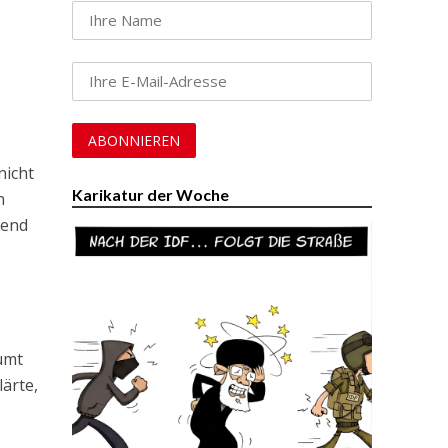
nicht
Karikatur der Woche
n
hend
umt
ärte,