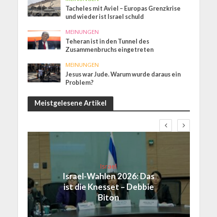
Tacheles mit Aviel – Europas Grenzkrise
und wieder ist Israel schuld
MEINUNGEN
Teheran ist in den Tunnel des
Zusammenbruchs eingetreten
MEINUNGEN
Jesus war Jude. Warum wurde daraus ein
Problem?
Meistgelesene Artikel
Israel
Israel-Wahlen 2026: Das
ist die Knesset – Debbie
Biton