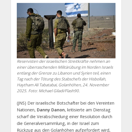
Reservisten der israelischen Streitkräfte nehmen an
einer überraschenden Militärübung im Norden Israels
entlang der Grenze zu Libanon und Syrien teil, einen
Tag nach der Tötung des Stabschefs der Hisbollah,
Haytham Ali Tabatabai, Golanhöhen, 24. November
2025. Foto: Michael Giladi/Flash90.
(JNS) Der israelische Botschafter bei den Vereinten
Nationen,
Danny Danon
, kritisierte am Dienstag
scharf die Verabschiedung einer Resolution durch
die Generalversammlung, in der Israel zum
Rückzug aus den Golanhöhen aufgefordert wird,