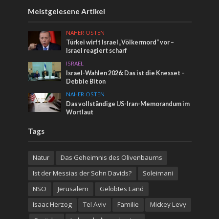
Meistgelesene Artikel
NAHER OSTEN
Türkei wirft Israel „Völkermord“ vor –
Israel reagiert scharf
ISRAEL
Israel-Wahlen 2026: Das ist die Knesset –
Debbie Biton
NAHER OSTEN
Das vollständige US-Iran-Memorandum im
Wortlaut
Tags
Natur
Das Geheimnis des Olivenbaums
Ist der Messias der Sohn Davids?
Soleimani
NSO
Jerusalem
Gelobtes Land
Isaac Herzog
Tel Aviv
Familie
Mickey Levy