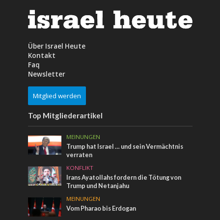
Über Israel Heute
Kontakt
Faq
Newsletter
Mitglied werden
Top Mitgliederartikel
MEINUNGEN
Trump hat Israel … und sein Vermächtnis
verraten
KONFLIKT
Irans Ayatollahs fordern die Tötung von
Trump und Netanjahu
MEINUNGEN
Vom Pharao bis Erdogan