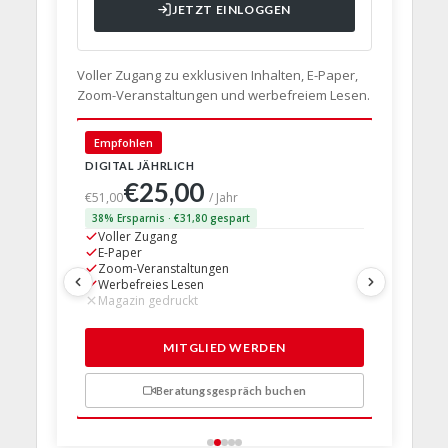
JETZT EINLOGGEN
Voller Zugang zu exklusiven Inhalten, E-Paper,
Zoom-Veranstaltungen und werbefreiem Lesen.
Empfohlen
🇩🇪 Deut
DIGITAL JÄHRLICH
PRINT + D
€25,00
€63,
€51,00
/ Jahr
38% Ersparnis · €31,80 gespart
24% Erspar
Voller Zugang
Voller Z
E-Paper
E-Paper
Zoom-Veranstaltungen
Zoom-Ve
Werbefreies Lesen
Werbefre
Magazin gedruckt
Magazin 
1 Probem
MITGLIED WERDEN
Beratungsgespräch buchen
n