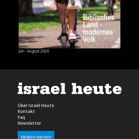
Juli – August 2026
Mai – J
Über Israel Heute
Kontakt
Faq
Newsletter
Mitglied werden