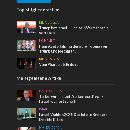
Top Mitgliederartikel
MEINUNGEN
Trump hat Israel … und sein Vermächtnis
verraten
KONFLIKT
Irans Ayatollahs fordern die Tötung von
Trump und Netanjahu
MEINUNGEN
Vom Pharao bis Erdogan
Meistgelesene Artikel
NAHER OSTEN
Türkei wirft Israel „Völkermord“ vor –
Israel reagiert scharf
ISRAEL
Israel-Wahlen 2026: Das ist die Knesset –
Debbie Biton
NAHER OSTEN