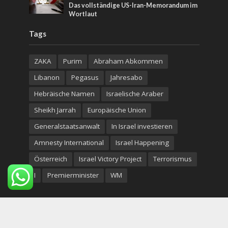
Das vollständige US-Iran-Memorandum im
Wortlaut
Tags
ZAKA
Purim
Abraham Abkommen
Libanon
Pegasus
Jahresabo
Hebräische Namen
Israelische Araber
Sheikh Jarrah
Europäische Union
Generalstaatsanwalt
In Israel investieren
Amnesty International
Israel Happening
Österreich
Israel Victory Project
Terrorismus
I
Premierminister
WM
Copyright © 2026. Created by
Nouvello Studio