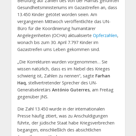
Berufung auf Zahlen des von der Hamas geführten
Gesundheitsministeriums im Gazastreifen an, dass
13.450 Kinder getötet worden seien. Am
vergangenen Mittwoch veröffentlichte das UN-
Büro für die Koordinierung humanitärer
Angelegenheiten (OCHA) aktualisierte
Opferzahlen
,
wonach bis zum 30. April 7.797 Kinder im
Gazastreifen ums Leben gekommen sind.
„Die Korrekturen wurden vorgenommen… Sie
wissen natürlich, dass es im Nebel des Krieges
schwierig ist, Zahlen zu nennen“, sagte
Farhan
Haq
, stellvertretender Sprecher des UN-
Generalsekretärs
António Guterres
, am Freitag
gegenüber JNS.
Die Zahl 13.450 wurde in der internationalen
Presse häufig zitiert, was zu Anschuldigungen
führte, der jüdische Staat habe Kriegsverbrechen
begangen, einschließlich des absichtlichen