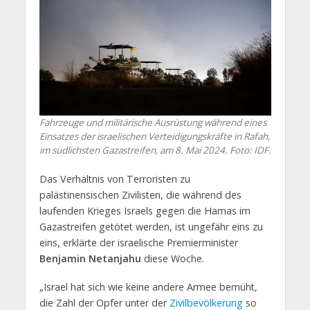
Fahrzeuge und militärische Ausrüstung während eines
Einsatzes der israelischen Verteidigungskräfte in Rafah,
im südlichsten Gazastreifen, am 8. Mai 2024. Foto: IDF.
Das Verhältnis von Terroristen zu
palästinensischen Zivilisten, die während des
laufenden Krieges Israels gegen die Hamas im
Gazastreifen getötet werden, ist ungefähr eins zu
eins, erklärte der israelische Premierminister
Benjamin Netanjahu
diese Woche.
„Israel hat sich wie keine andere Armee bemüht,
die Zahl der Opfer unter der
Zivilbevölkerung
so