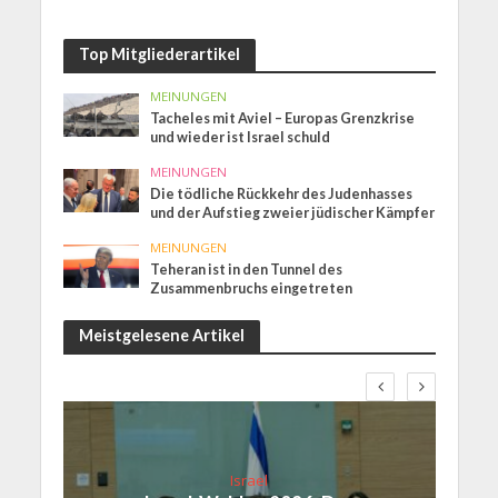
Top Mitgliederartikel
MEINUNGEN
Tacheles mit Aviel – Europas Grenzkrise
und wieder ist Israel schuld
MEINUNGEN
Die tödliche Rückkehr des Judenhasses
und der Aufstieg zweier jüdischer Kämpfer
MEINUNGEN
Teheran ist in den Tunnel des
Zusammenbruchs eingetreten
Meistgelesene Artikel
Israel