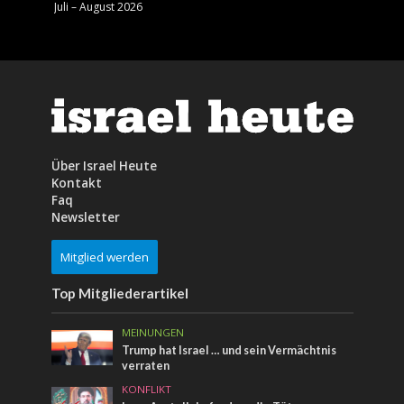
Juli – August 2026
Mai – J
Über Israel Heute
Kontakt
Faq
Newsletter
Mitglied werden
Top Mitgliederartikel
MEINUNGEN
Trump hat Israel … und sein Vermächtnis
verraten
KONFLIKT