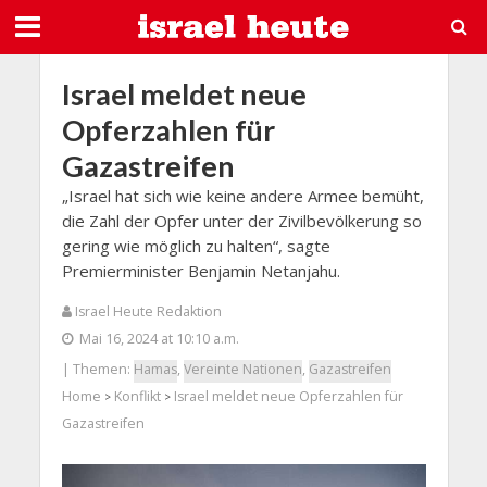
Israel meldet neue
Opferzahlen für
Gazastreifen
„Israel hat sich wie keine andere Armee bemüht,
die Zahl der Opfer unter der Zivilbevölkerung so
gering wie möglich zu halten“, sagte
Premierminister Benjamin Netanjahu.
Israel Heute Redaktion
Mai 16, 2024 at 10:10 a.m.
| Themen:
Hamas
,
Vereinte Nationen
,
Gazastreifen
Home
Konflikt
Israel meldet neue Opferzahlen für
>
>
Gazastreifen