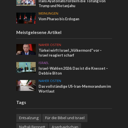
Irans Ayatollahs fordern die Tötung von
Trump und Netanjahu
MEINUNGEN
Vom Pharao bis Erdogan
Meistgelesene Artikel
NAHER OSTEN
Türkei wirft Israel „Völkermord“ vor –
Israel reagiert scharf
ISRAEL
Israel-Wahlen 2026: Das ist die Knesset –
Debbie Biton
NAHER OSTEN
Das vollständige US-Iran-Memorandum im
Wortlaut
Tags
Entsalzung
Für die Bibel und Israel
Naftali Bennett
Aserbaidschan