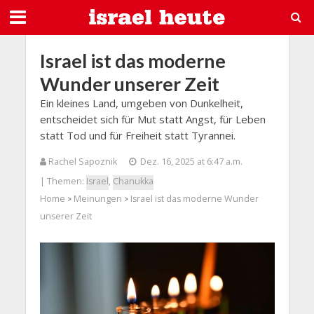
Israel ist das moderne
Wunder unserer Zeit
Ein kleines Land, umgeben von Dunkelheit,
entscheidet sich für Mut statt Angst, für Leben
statt Tod und für Freiheit statt Tyrannei.
Rachel Sapoznik
Dez. 16, 2025 at 6:47 a.m.
| Themen:
Israel
,
Chanukka
Home
Meinungen
Israel ist das moderne Wunder
>
>
unserer Zeit