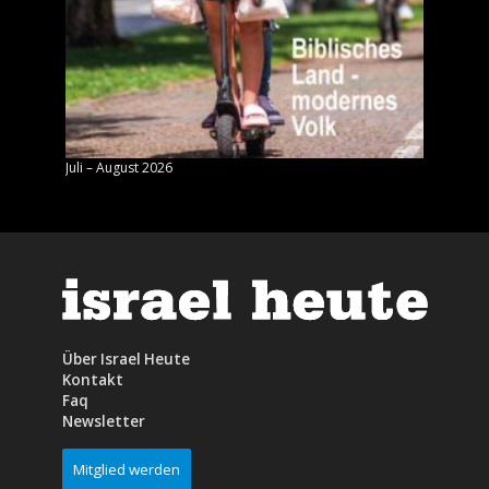
Juli – August 2026
Mai – J
Über Israel Heute
Kontakt
Faq
Newsletter
Mitglied werden