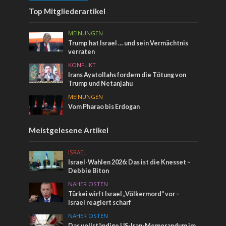
Top Mitgliederartikel
MEINUNGEN
Trump hat Israel … und sein Vermächtnis
verraten
KONFLIKT
Irans Ayatollahs fordern die Tötung von
Trump und Netanjahu
MEINUNGEN
Vom Pharao bis Erdogan
Meistgelesene Artikel
ISRAEL
Israel-Wahlen 2026: Das ist die Knesset –
Debbie Biton
NAHER OSTEN
Türkei wirft Israel „Völkermord“ vor –
Israel reagiert scharf
NAHER OSTEN
Das vollständige US-Iran-Memorandum im