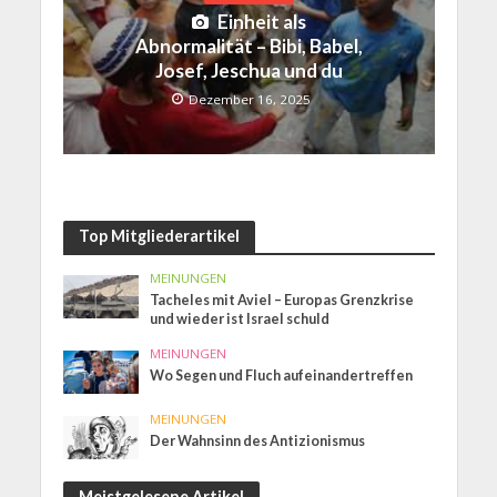
Einheit als
Abnormalität – Bibi, Babel,
Josef, Jeschua und du
Dezember 16, 2025
Top Mitgliederartikel
MEINUNGEN
Tacheles mit Aviel – Europas Grenzkrise
und wieder ist Israel schuld
MEINUNGEN
Wo Segen und Fluch aufeinandertreffen
MEINUNGEN
Der Wahnsinn des Antizionismus
Meistgelesene Artikel