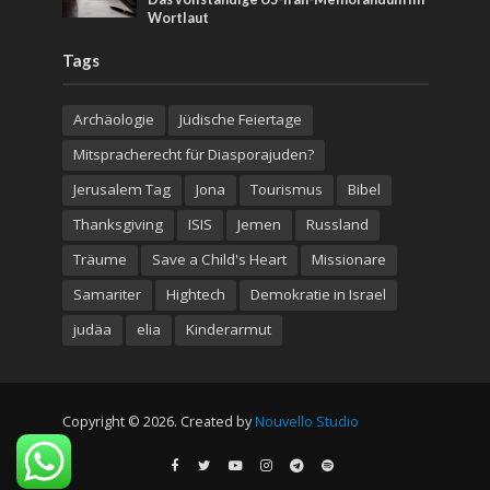
Wortlaut
Tags
Archäologie
Jüdische Feiertage
Mitspracherecht für Diasporajuden?
Jerusalem Tag
Jona
Tourismus
Bibel
Thanksgiving
ISIS
Jemen
Russland
Träume
Save a Child's Heart
Missionare
Samariter
Hightech
Demokratie in Israel
judäa
elia
Kinderarmut
Copyright © 2026. Created by
Nouvello Studio