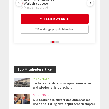
Werbefreies Lesen
Werbefre
Magazin gedruckt
Magazin 
1 Probem
MITGLIED WERDEN
Beratungsgespräch buchen
n
Top Mitgliederartikel
MEINUNGEN
Tacheles mit Aviel – Europas Grenzkrise
und wieder ist Israel schuld
MEINUNGEN
Die tödliche Rückkehr des Judenhasses
und der Aufstieg zweier jüdischer Kämpfer