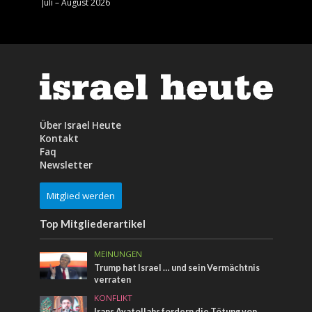
Juli – August 2026
Mai – J
Über Israel Heute
Kontakt
Faq
Newsletter
Mitglied werden
Top Mitgliederartikel
MEINUNGEN
Trump hat Israel … und sein Vermächtnis
verraten
KONFLIKT
Irans Ayatollahs fordern die Tötung von