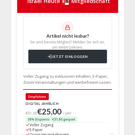
Israel Heute
Mitgliedschaft
Artikel nicht lesbar?
Sie sind bereits Mitglied? Melden Sie sich an,
um weiterzulesen.
JETZT EINLOGGEN
Voller Zugang zu exklusiven Inhalten, E-Paper,
Zoom-Veranstaltungen und werbefreiem Lesen.
🇩🇪 Deut
Empfohlen
DIGITAL JÄHRLICH
PRINT + D
€25,00
€63,
€51,00
/ Jahr
38% Ersparnis · €31,80 gespart
24% Erspar
Voller Zugang
Voller Z
E-Paper
E-Paper
Zoom-Veranstaltungen
Zoom-Ve