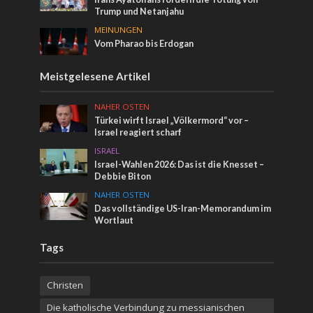
Trump und Netanjahu
MEINUNGEN
Vom Pharao bis Erdogan
Meistgelesene Artikel
NAHER OSTEN
Türkei wirft Israel „Völkermord“ vor –
Israel reagiert scharf
ISRAEL
Israel-Wahlen 2026: Das ist die Knesset –
Debbie Biton
NAHER OSTEN
Das vollständige US-Iran-Memorandum im
Wortlaut
Tags
Christen
Die katholische Verbindung zu messianischen