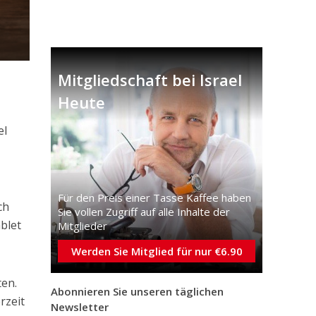
Mitgliedschaft bei Israel
Heute
el
s
Für den Preis einer Tasse Kaffee haben
ch
Sie vollen Zugriff auf alle Inhalte der
blet
Mitglieder
Werden Sie Mitglied für nur €6.90
ten.
Abonnieren Sie unseren täglichen
rzeit
Newsletter