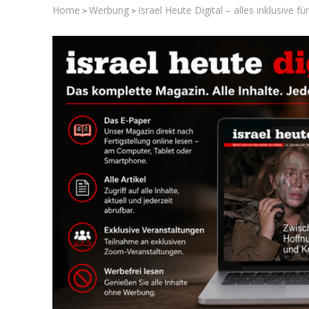
Home
Werbung
Israel Heute Digital – alles inklusive f
>
>
Israelische
die Knesse