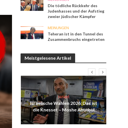
Die tödliche Rückkehr des
Judenhasses und der Aufstieg
zweier jüdischer Kämpfer
MEINUNGEN
Teheran ist in den Tunnel des
Zusammenbruchs eingetreten
Meistgelesene Artikel
Israel
ind
Israelische Wahlen 2026: Das ist
Isr
die Knesset – Moshe Abutbul
d