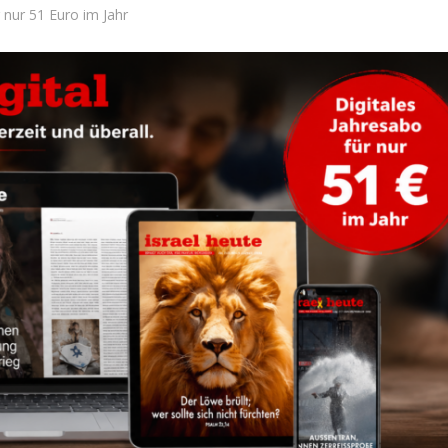
ür nur 51 Euro im Jahr
Israel
Israel
 Wahlen 2026: Das ist
Netanjahu zu Christen: „Wir s
t – Vladimir Beliak
eins“