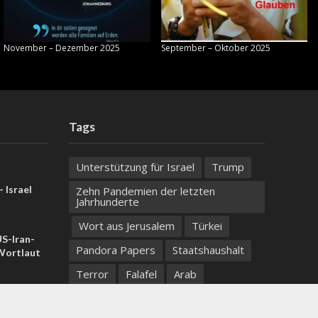
November – Dezember 2025
September – Oktober 2025
Tags
Unterstützung für Israel
Trump
 Israel
Zehn Pandemien der letzten
Jahrhunderte
Wort aus Jerusalem
Türkei
US-Iran-
Pandora Papers
Staatshaushalt
ortlaut
Terror
Falafel
Arab
 Samaria:
Totes Meer
Genesis Preis
, zwei