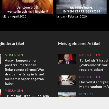
März – April 2026
Januar – Februar 2026
liederartikel
Meistgelesene Artikel
MEINUNGEN
NAHER OSTEN
Auswirkungen einer
Türkei wirft Israel
posttraumatischen
„Völkermord“ vor –
Belastungsstörung: Was
reagiert scharf
drei Jahre Krieg in Israel
NAHER OSTEN
meinem Körper angetan
Das vollständige 
haben.
Memorandum im W
MEINUNGEN
KONFLIKT
Trump hat Israel … und sein
Terroranschlag in
Vermächtnis verraten
Ein Israeli getötet
KONFLIKT
weitere verletzt