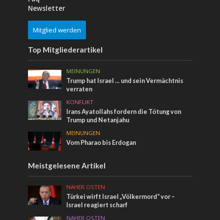
Newsletter
Mitglied werden
Top Mitgliederartikel
MEINUNGEN
Trump hat Israel … und sein Vermächtnis
verraten
KONFLIKT
Irans Ayatollahs fordern die Tötung von
Trump und Netanjahu
MEINUNGEN
Vom Pharao bis Erdogan
Meistgelesene Artikel
NAHER OSTEN
Türkei wirft Israel „Völkermord“ vor –
Israel reagiert scharf
NAHER OSTEN