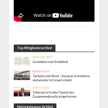
Top Mitgliederartikel
JÜDISCHE WELT
Gedanken zum Schabbat
MEINUNGEN
Tacheles mit Aviel – Europas Grenzkrise
und wieder ist Israel schuld
MEINUNGEN
Teheran ist in den Tunnel des
Zusammenbruchs eingetreten
Meistgelesene Artikel