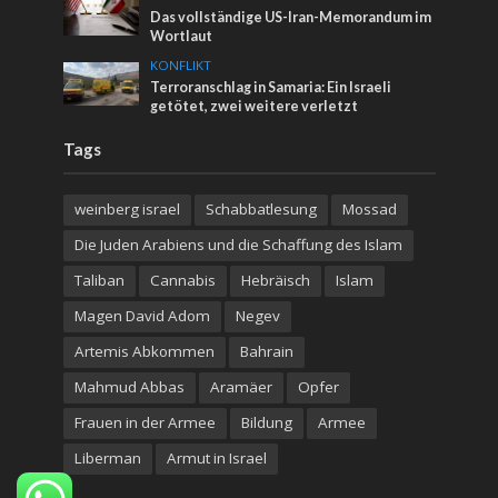
Das vollständige US-Iran-Memorandum im
Wortlaut
KONFLIKT
Terroranschlag in Samaria: Ein Israeli
getötet, zwei weitere verletzt
Tags
weinberg israel
Schabbatlesung
Mossad
Die Juden Arabiens und die Schaffung des Islam
Taliban
Cannabis
Hebräisch
Islam
Magen David Adom
Negev
Artemis Abkommen
Bahrain
Mahmud Abbas
Aramäer
Opfer
Frauen in der Armee
Bildung
Armee
Liberman
Armut in Israel