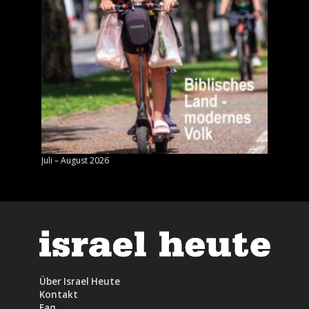
Juli – August 2026
Mai – J
Über Israel Heute
Kontakt
Faq