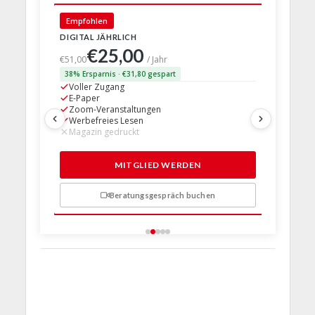
🇩🇪 Deut
Empfohlen
DIGITAL JÄHRLICH
PRINT + D
€25,00
€63,
€51,00
/ Jahr
38% Ersparnis · €31,80 gespart
24% Erspar
Voller Zugang
Voller Z
E-Paper
E-Paper
Zoom-Veranstaltungen
Zoom-Ve
Werbefreies Lesen
Werbefre
Magazin gedruckt
Magazin 
1 Probem
MITGLIED WERDEN
Beratungsgespräch buchen
n