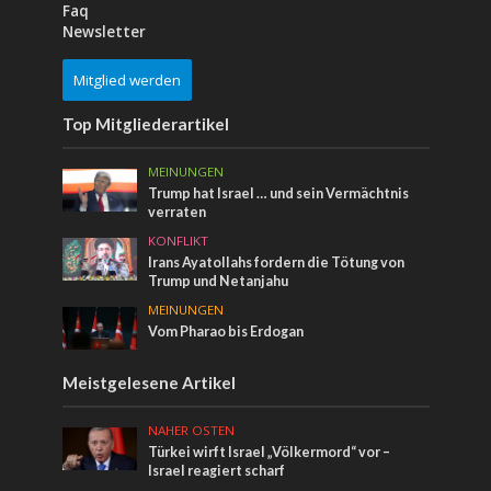
Faq
Newsletter
Mitglied werden
Top Mitgliederartikel
MEINUNGEN
Trump hat Israel … und sein Vermächtnis
verraten
KONFLIKT
Irans Ayatollahs fordern die Tötung von
Trump und Netanjahu
MEINUNGEN
Vom Pharao bis Erdogan
Meistgelesene Artikel
NAHER OSTEN
Türkei wirft Israel „Völkermord“ vor –
Israel reagiert scharf