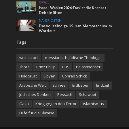
ISRAEL
Israel-Wahlen 2026: Das ist die Knesset –
Debbie Biton
NAHER OSTEN
Das vollständige US-Iran-Memorandum im
Wortlaut
Tags
wein israel
messianisch-jüdische Theologie
Thora
Prinz Philip
BDS
Palästinenser
Holocaust
Libyen
Conrad Schick
Arabische Welt
Schnee
Erdbeben
Endzeit
Jüdisches Denken
Pessach
Schawuot
Gaza
Krieg gegen den Terror
islamismus
Hilfe für die Ukraine