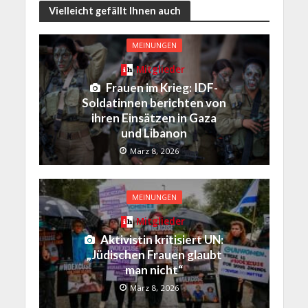
Vielleicht gefällt Ihnen auch
MEINUNGEN
Mitglieder
Frauen im Krieg: IDF-
Soldatinnen berichten von
ihren Einsätzen in Gaza
und Libanon
März 8, 2026
MEINUNGEN
Mitglieder
Aktivistin kritisiert UN:
„Jüdischen Frauen glaubt
man nicht“
März 8, 2026