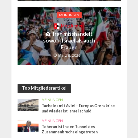
MEINUNGEN
Mitglieder
Iran misshandelt
sowohl Israel als auch
Frauen
März 8, 2026
Top Mitgliederartikel
MEINUNGEN
Tacheles mit Aviel – Europas Grenzkrise
und wieder ist Israel schuld
MEINUNGEN
Teheran ist in den Tunnel des
Zusammenbruchs eingetreten