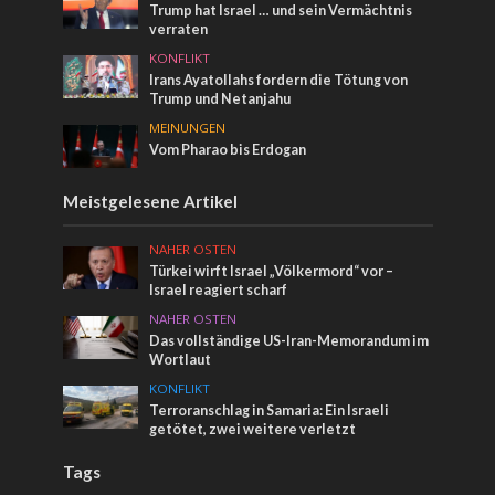
Trump hat Israel … und sein Vermächtnis
verraten
KONFLIKT
Irans Ayatollahs fordern die Tötung von
Trump und Netanjahu
MEINUNGEN
Vom Pharao bis Erdogan
Meistgelesene Artikel
NAHER OSTEN
Türkei wirft Israel „Völkermord“ vor –
Israel reagiert scharf
NAHER OSTEN
Das vollständige US-Iran-Memorandum im
Wortlaut
KONFLIKT
Terroranschlag in Samaria: Ein Israeli
getötet, zwei weitere verletzt
Tags