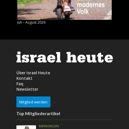
Juli – August 2026
Mai – J
Über Israel Heute
Kontakt
Faq
Newsletter
Mitglied werden
Top Mitgliederartikel
MEINUNGEN