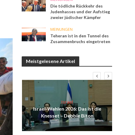
Die tödliche Rückkehr des
Judenhasses und der Aufstieg
zweier jüdischer Kämpfer
MEINUNGEN
Teheran ist in den Tunnel des
Zusammenbruchs eingetreten
Meistgelesene Artikel
Israel
ist
Israel-Wahlen 2026: Das ist die
Isr
ul
Knesset – Debbie Biton
d