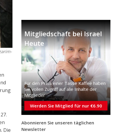
Mitgliedschaft bei Israel
Heute
zarim-
en
und
Für den Preis einer Tasse Kaffee haben
Sie vollen Zugriff auf alle Inhalte der
erung
Mitglieder
Werden Sie Mitglied für nur €6.90
 27.
den
Abonnieren Sie unseren täglichen
Newsletter
. Die