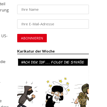
eil
erung
e US-
Karikatur der Woche
 die
.
e