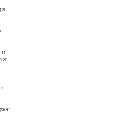
gte
n
ist
vor.
en
gte er