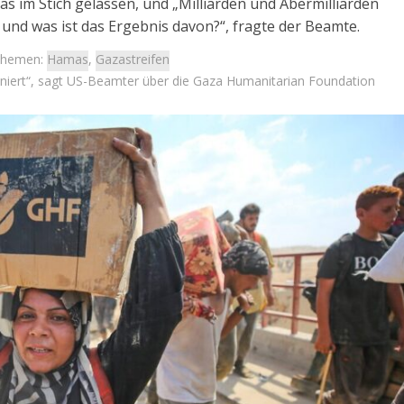
s im Stich gelassen, und „Milliarden und Abermilliarden
und was ist das Ergebnis davon?“, fragte der Beamte.
Themen:
Hamas
,
Gazastreifen
ioniert“, sagt US-Beamter über die Gaza Humanitarian Foundation
Israel
Israel
 Wahlen 2026: Das ist
Israelische Wahlen 2026: Das 
t – Vladimir Beliak
die Knesset – Moshe Abutb