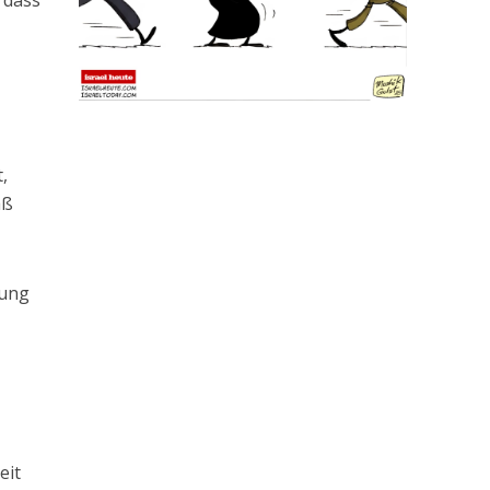
 dass
,
äß
tung
eit