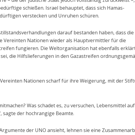
fe – die der jüdische Staat jedoch vollständig zurückweist –,
sbedürftige schießen. Israel behauptet, dass sich Hamas-
edürftigen verstecken und Unruhen schüren.
stillstandsverhandlungen darauf bestanden haben, dass die
ie Vereinten Nationen wieder als Hauptvermittler für die
treifen fungieren. Die Weltorganisation hat ebenfalls erklärt
ge sei, die Hilfslieferungen in den Gazastreifen ordnungsgem
 Vereinten Nationen scharf für ihre Weigerung, mit der Stif
mitmachen? Was schadet es, zu versuchen, Lebensmittel auf
“, sagte der hochrangige Beamte.
 Argumente der UNO ansieht, lehnen sie eine Zusammenarb