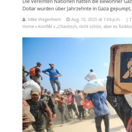
Die Vereinten Nationen hätten die Bewohner Gaza
Dollar wurden über Jahrzehnte in Gaza gepumpt, 
Mike Wagenheim
Aug. 10, 2025 at 1:04 p.m.
| 
Home
Konflikt
„Chaotisch, nicht schön, aber es funkt
>
>
Israelische
die Knesse