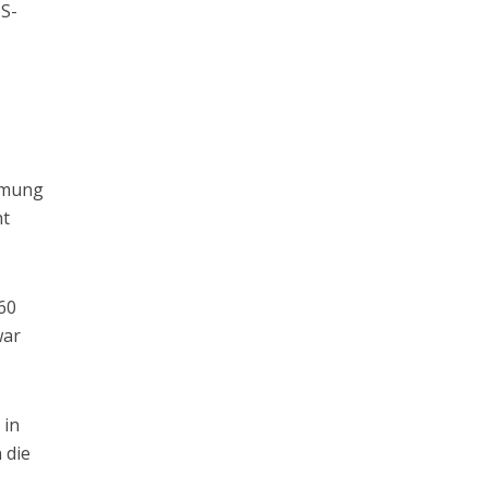
US-
immung
ht
60
war
 in
 die