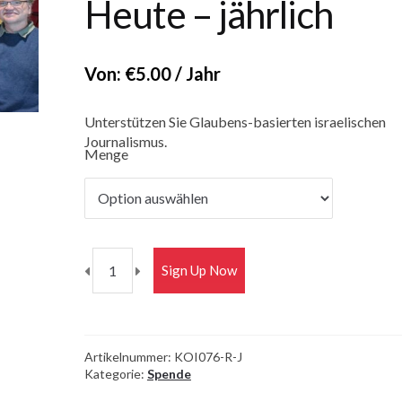
Heute – jährlich
Von:
€
5.00
/ Jahr
Unterstützen Sie Glaubens-basierten israelischen
Journalismus.
Menge
Spenden
Sign Up Now
Sie
für
die
Mission
von
Artikelnummer:
KOI076-R-J
Israel
Kategorie:
Spende
Heute