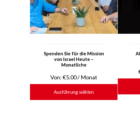
Spenden Sie für die Mission
Al
von Israel Heute –
Monatliche
Von:
€
5.00
/ Monat
Ausführung wählen
Dieses
Produkt
weist
mehrere
Varianten
auf.
Die