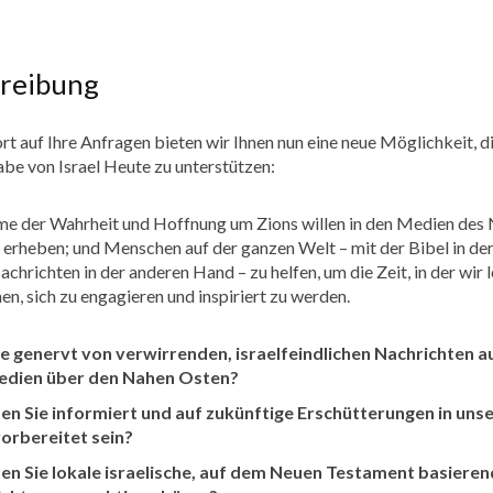
-
jährlich
Menge
reibung
rt auf Ihre Anfragen bieten wir Ihnen nun eine neue Möglichkeit, d
be von Israel Heute zu unterstützen:
me der Wahrheit und Hoffnung um Zions willen in den Medien des
 erheben; und Menschen auf der ganzen Welt – mit der Bibel in der
chrichten in der anderen Hand – zu helfen, um die Zeit, in der wir 
en, sich zu engagieren und inspiriert zu werden.
ie genervt von verwirrenden, israelfeindlichen Nachrichten a
edien über den Nahen Osten?
n Sie informiert und auf zukünftige Erschütterungen in uns
orbereitet sein?
n Sie lokale israelische, auf dem Neuen Testament basiere