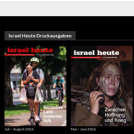
Optionen
können
auf
der
Produktseite
gewählt
Israel Heute Druckausgaben
werden
Juli – August 2026
Mai – Juni 2026