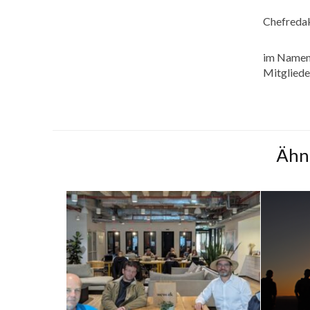
Chefreda
im Namen 
Mitglied
Ähn