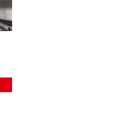
eisspanne:
5.00
,000.00