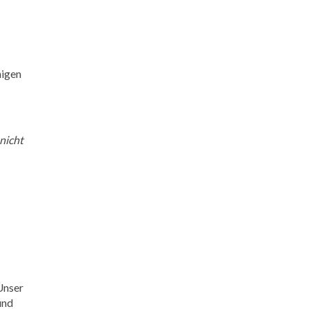
higen
 nicht
Unser
und