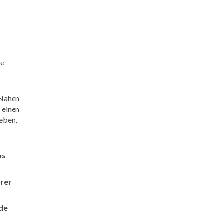
ie
 Nahen
 einen
leben,
us
erer
nde