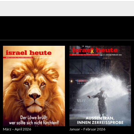
Optionen
können
können
auf
auf
der
der
Produktseite
Produktseite
gewählt
gewählt
werden
werden
März – April 2026
Januar – Februar 2026