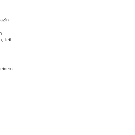
gazin-
n
, Teil
 einem