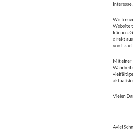
Interesse,
Wir freue
Website t
können. Gl
direkt aus
von Israe
Mit einer
Wahrheit 
vielfälti
aktualisie
Vielen Dan
Aviel Sch