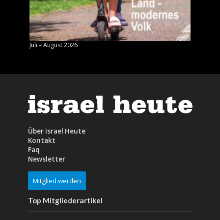
Juli – August 2026
Mai – J
Über Israel Heute
Kontakt
Faq
Newsletter
Mitglied werden
Top Mitgliederartikel