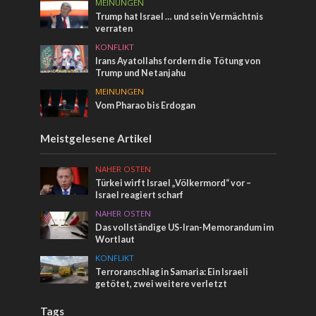
MEINUNGEN
Trump hat Israel … und sein Vermächtnis
verraten
KONFLIKT
Irans Ayatollahs fordern die Tötung von
Trump und Netanjahu
MEINUNGEN
Vom Pharao bis Erdogan
Meistgelesene Artikel
NAHER OSTEN
Türkei wirft Israel „Völkermord“ vor –
Israel reagiert scharf
NAHER OSTEN
Das vollständige US-Iran-Memorandum im
Wortlaut
KONFLIKT
Terroranschlag in Samaria: Ein Israeli
getötet, zwei weitere verletzt
Tags