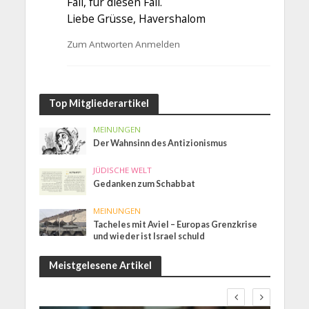
Fall, für diesen Fall.
Liebe Grüsse, Havershalom
Zum Antworten Anmelden
Top Mitgliederartikel
MEINUNGEN
Der Wahnsinn des Antizionismus
JÜDISCHE WELT
Gedanken zum Schabbat
MEINUNGEN
Tacheles mit Aviel – Europas Grenzkrise
und wieder ist Israel schuld
Meistgelesene Artikel