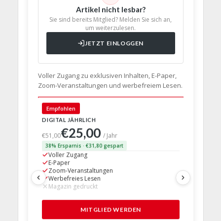
Artikel nicht lesbar?
Sie sind bereits Mitglied? Melden Sie sich an,
um weiterzulesen.
JETZT EINLOGGEN
Voller Zugang zu exklusiven Inhalten, E-Paper,
Zoom-Veranstaltungen und werbefreiem Lesen.
🇩🇪 Deut
Empfohlen
DIGITAL JÄHRLICH
PRINT + D
€25,00
€63,
€51,00
/ Jahr
38% Ersparnis · €31,80 gespart
24% Erspar
Voller Zugang
Voller Z
E-Paper
E-Paper
Zoom-Veranstaltungen
Zoom-Ve
Werbefreies Lesen
Werbefre
Magazin gedruckt
Magazin 
1 Probem
MITGLIED WERDEN