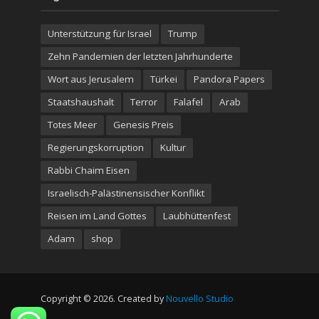
Unterstützung für Israel
Trump
Zehn Pandemien der letzten Jahrhunderte
Wort aus Jerusalem
Türkei
Pandora Papers
Staatshaushalt
Terror
Falafel
Arab
Totes Meer
Genesis Preis
Regierungskorruption
Kultur
Rabbi Chaim Eisen
Israelisch-Palästinensischer Konflikt
Reisen im Land Gottes
Laubhüttenfest
Adam
shop
Copyright © 2026. Created by
Nouvello Studio