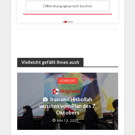
Beratungsgespräch buchen
n
Vielleicht gefällt Ihnen auch
KONFLIKT
Mitglieder
Iran und Hisbollah
wussten vom Plan des 7.
Oktobers
Juni 13, 2025