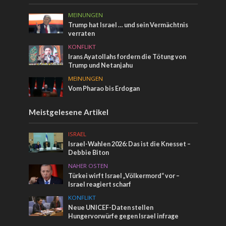
MEINUNGEN
Trump hat Israel … und sein Vermächtnis
verraten
KONFLIKT
Irans Ayatollahs fordern die Tötung von
Trump und Netanjahu
MEINUNGEN
Vom Pharao bis Erdogan
Meistgelesene Artikel
ISRAEL
Israel-Wahlen 2026: Das ist die Knesset –
Debbie Biton
NAHER OSTEN
Türkei wirft Israel „Völkermord“ vor –
Israel reagiert scharf
KONFLIKT
Neue UNICEF-Daten stellen
Hungervorwürfe gegen Israel infrage