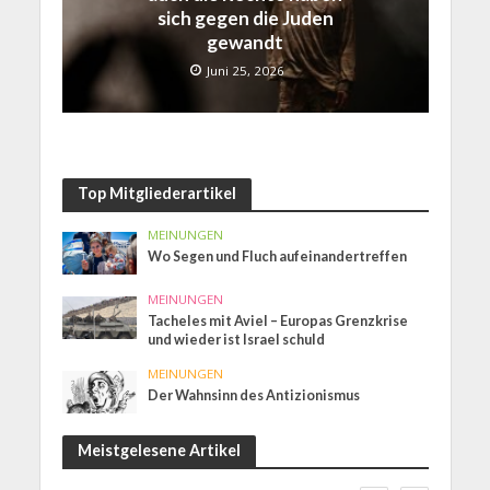
sich gegen die Juden
gewandt
Juni 25, 2026
Top Mitgliederartikel
MEINUNGEN
Wo Segen und Fluch aufeinandertreffen
MEINUNGEN
Tacheles mit Aviel – Europas Grenzkrise
und wieder ist Israel schuld
MEINUNGEN
Der Wahnsinn des Antizionismus
Meistgelesene Artikel