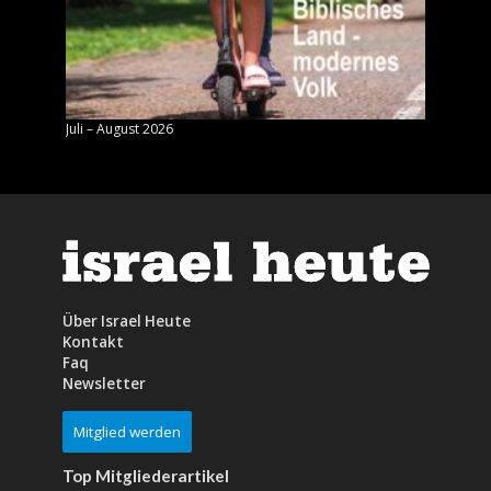
Juli – August 2026
Mai – J
Über Israel Heute
Kontakt
Faq
Newsletter
Mitglied werden
Top Mitgliederartikel