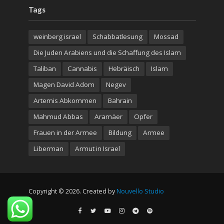
Tags
weinberg israel
Schabbatlesung
Mossad
Die Juden Arabiens und die Schaffung des Islam
Taliban
Cannabis
Hebräisch
Islam
Magen David Adom
Negev
Artemis Abkommen
Bahrain
Mahmud Abbas
Aramäer
Opfer
Frauen in der Armee
Bildung
Armee
Liberman
Armut in Israel
Copyright © 2026. Created by
Nouvello Studio