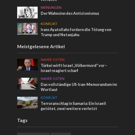
MEINUNGEN
Der Wahnsinn des Antizionismus
KONFLIKT
Irans Ayatollahs fordern die Tötung von
Trump und Netanjahu
Meistgelesene Artikel
NAHER OSTEN
Türkei wirft Israel „Völkermord“ vor –
Israel reagiert scharf
NAHER OSTEN
Das vollständige US-Iran-Memorandum im
Wortlaut
KONFLIKT
Terroranschlag in Samaria: Ein Israeli
getötet, zwei weitere verletzt
Tags