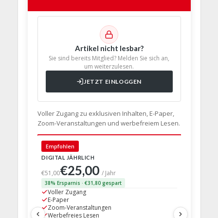
Artikel nicht lesbar?
Sie sind bereits Mitglied? Melden Sie sich an,
um weiterzulesen.
JETZT EINLOGGEN
Voller Zugang zu exklusiven Inhalten, E-Paper,
Zoom-Veranstaltungen und werbefreiem Lesen.
🇩🇪 Deut
Empfohlen
DIGITAL JÄHRLICH
PRINT + D
€25,00
€63,
€51,00
/ Jahr
38% Ersparnis · €31,80 gespart
24% Erspar
Voller Zugang
Voller Z
E-Paper
E-Paper
Zoom-Veranstaltungen
Zoom-Ve
Werbefreies Lesen
Werbefre