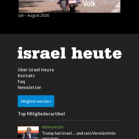
Juli – August 2026
Mai – J
Über Israel Heute
Kontakt
Faq
Newsletter
Mitglied werden
Top Mitgliederartikel
MEINUNGEN
Trump hat Israel … und sein Vermächtnis
verraten