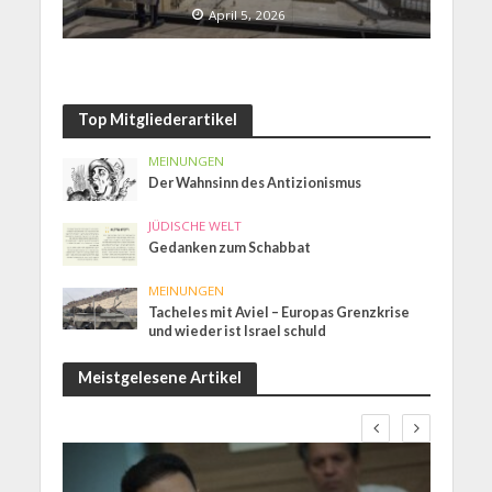
April 5, 2026
Top Mitgliederartikel
MEINUNGEN
Der Wahnsinn des Antizionismus
JÜDISCHE WELT
Gedanken zum Schabbat
MEINUNGEN
Tacheles mit Aviel – Europas Grenzkrise
und wieder ist Israel schuld
Meistgelesene Artikel