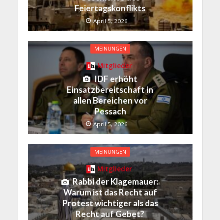
Feiertagskonflikts
April 5, 2026
MEINUNGEN
Mitglieder
IDF erhöht
Einsatzbereitschaft in
allen Bereichen vor
Pessach
April 5, 2026
MEINUNGEN
Mitglieder
Rabbi der Klagemauer:
Warum ist das Recht auf
Protest wichtiger als das
Recht auf Gebet?