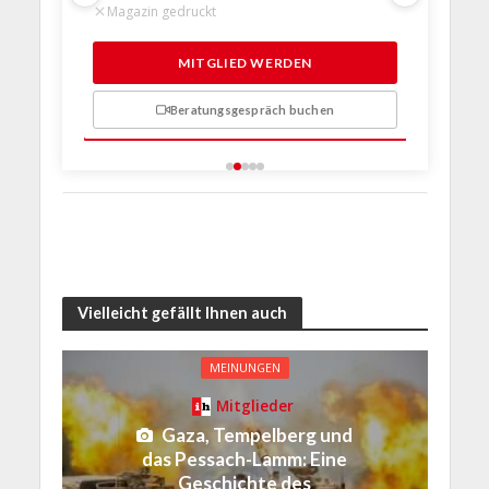
Magazin gedruckt
Magazin 
1 Probem
MITGLIED WERDEN
Beratungsgespräch buchen
n
Vielleicht gefällt Ihnen auch
MEINUNGEN
Mitglieder
Gaza, Tempelberg und
das Pessach-Lamm: Eine
Geschichte des