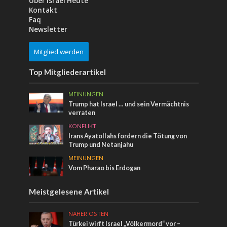
Über Israel Heute
Kontakt
Faq
Newsletter
Mitglied werden
Top Mitgliederartikel
MEINUNGEN
Trump hat Israel … und sein Vermächtnis
verraten
KONFLIKT
Irans Ayatollahs fordern die Tötung von
Trump und Netanjahu
MEINUNGEN
Vom Pharao bis Erdogan
Meistgelesene Artikel
NAHER OSTEN
Türkei wirft Israel „Völkermord“ vor –