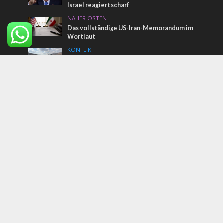
Israel reagiert scharf
NAHER OSTEN
Das vollständige US-Iran-Memorandum im
Wortlaut
KONFLIKT
Terroranschlag in Samaria: Ein Israeli
getötet, zwei weitere verletzt
Tags
ZAKA
Purim
Abraham Abkommen
Libanon
Pegasus
Jahresabo
Hebräische Namen
Israelische Araber
Sheikh Jarrah
Europäische Union
Generalstaatsanwalt
In Israel investieren
Amnesty International
Israel Happening
Österreich
Israel Victory Project
Terrorismus