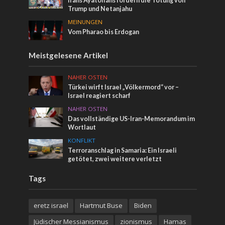
Irans Ayatollahs fordern die Tötung von
Trump und Netanjahu
MEINUNGEN
Vom Pharao bis Erdogan
Meistgelesene Artikel
NAHER OSTEN
Türkei wirft Israel „Völkermord“ vor –
Israel reagiert scharf
NAHER OSTEN
Das vollständige US-Iran-Memorandum im
Wortlaut
KONFLIKT
Terroranschlag in Samaria: Ein Israeli
getötet, zwei weitere verletzt
Tags
eretz israel
Hartmut Buse
Biden
Jüdischer Messianismus
zionismus
Hamas