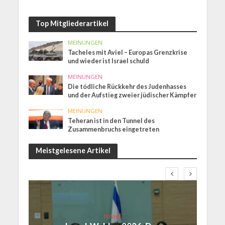
Top Mitgliederartikel
MEINUNGEN
Tacheles mit Aviel – Europas Grenzkrise
und wieder ist Israel schuld
MEINUNGEN
Die tödliche Rückkehr des Judenhasses
und der Aufstieg zweier jüdischer Kämpfer
MEINUNGEN
Teheran ist in den Tunnel des
Zusammenbruchs eingetreten
Meistgelesene Artikel
Israel