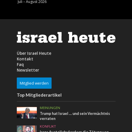
Juli – August 2026
Mai – J
Über Israel Heute
Kontakt
Faq
Newsletter
Mitglied werden
Top Mitgliederartikel
MEINUNGEN
Trump hat Israel … und sein Vermächtnis
verraten
KONFLIKT