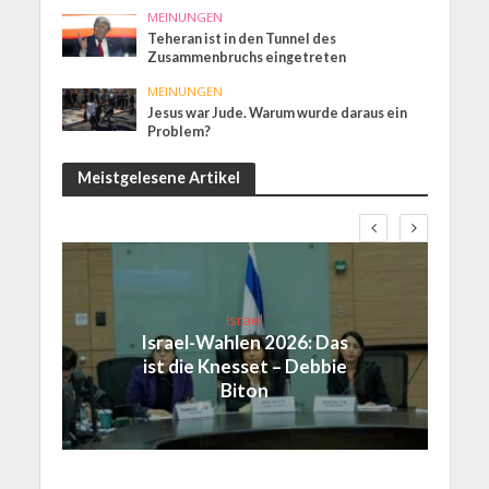
MEINUNGEN
Teheran ist in den Tunnel des
Zusammenbruchs eingetreten
MEINUNGEN
Jesus war Jude. Warum wurde daraus ein
Problem?
Meistgelesene Artikel
Israel
Israel-Wahlen 2026: Das
ist die Knesset – Debbie
Biton