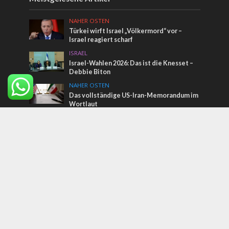
NAHER OSTEN
Türkei wirft Israel „Völkermord“ vor –
Israel reagiert scharf
ISRAEL
Israel-Wahlen 2026: Das ist die Knesset –
Debbie Biton
NAHER OSTEN
Das vollständige US-Iran-Memorandum im
Wortlaut
Tags
Israel
Jüdische Weisheit für den gewöhnlichen Mann
Benjamin Netanjahu
USA
christlicher zionismus
Tempelberg
Medien
Narendra Modi
Schabbat
Sarah
LGBT