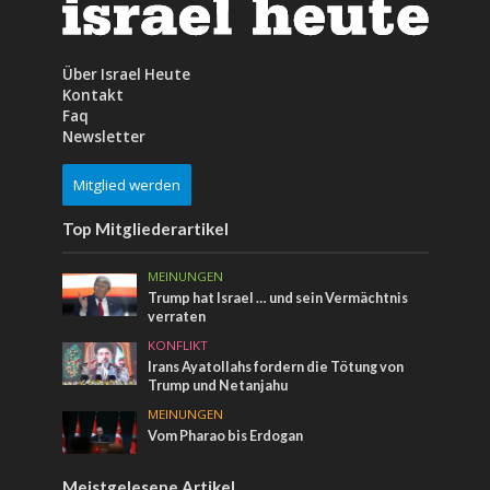
Über Israel Heute
Kontakt
Faq
Newsletter
Mitglied werden
Top Mitgliederartikel
MEINUNGEN
Trump hat Israel … und sein Vermächtnis
verraten
KONFLIKT
Irans Ayatollahs fordern die Tötung von
Trump und Netanjahu
MEINUNGEN
Vom Pharao bis Erdogan
Meistgelesene Artikel