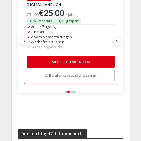
DIGITAL JÄHRLICH
PRINT + D
€25,00
€63,
€51,00
/ Jahr
38% Ersparnis · €31,80 gespart
24% Erspar
Voller Zugang
Voller Z
E-Paper
E-Paper
Zoom-Veranstaltungen
Zoom-Ve
Werbefreies Lesen
Werbefre
Magazin gedruckt
Magazin 
1 Probem
MITGLIED WERDEN
Beratungsgespräch buchen
n
Vielleicht gefällt Ihnen auch