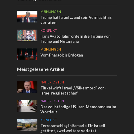
MEINUNGEN
Trump hat Israel … und sein Vermächtnis
verraten
KONFLIKT
Irans Ayatollahs fordern die Tötung von
Trump und Netanjahu
MEINUNGEN
Vom Pharao bis Erdogan
Meistgelesene Artikel
NAHER OSTEN
Türkei wirft Israel „Völkermord“ vor –
Israel reagiert scharf
NAHER OSTEN
Das vollständige US-Iran-Memorandum im
Wortlaut
KONFLIKT
Terroranschlag in Samaria: Ein Israeli
getötet, zwei weitere verletzt