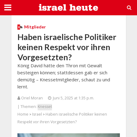
Mitglieder
Haben israelische Politiker
keinen Respekt vor ihren
Vorgesetzten?
König David hätte den Thron mit Gewalt
besteigen können; stattdessen gab er sich
demütig – Knessetmitglieder, schaut zu und
lernt.
Oriel Moran
Juni 5, 2025 at 1:35 p.m.
| Themen:
Knesset
Home
Israel
Haben israelische Politiker keinen
>
>
Respekt vor ihren Vorgesetzten?