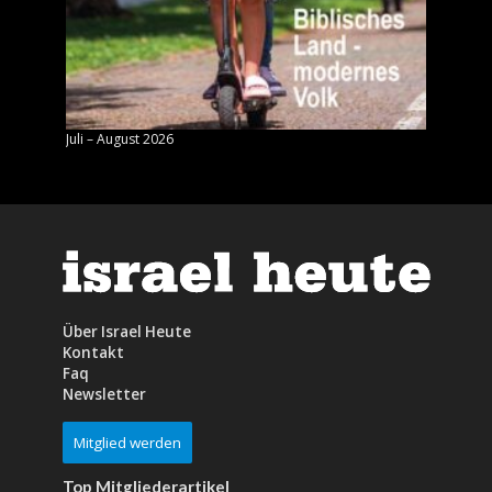
Juli – August 2026
Mai – J
Über Israel Heute
Kontakt
Faq
Newsletter
Mitglied werden
Top Mitgliederartikel