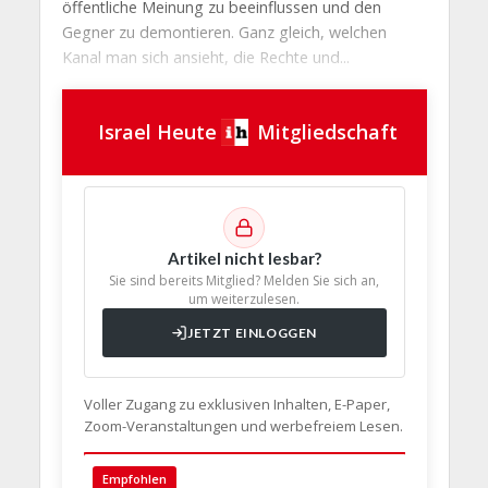
öffentliche Meinung zu beeinflussen und den
Gegner zu demontieren. Ganz gleich, welchen
Kanal man sich ansieht, die Rechte und...
Israel Heute
Mitgliedschaft
Artikel nicht lesbar?
Sie sind bereits Mitglied? Melden Sie sich an,
um weiterzulesen.
JETZT EINLOGGEN
Voller Zugang zu exklusiven Inhalten, E-Paper,
Zoom-Veranstaltungen und werbefreiem Lesen.
🇩🇪 Deut
Empfohlen