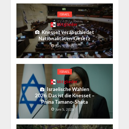
ISRAEL
Mitglieder
Knesset verabschiedet
Nationalitäten-Gesetz
Juni 5, 2025
ISRAEL
Mitglieder
Israelische Wahlen
2026: Das ist die Knesset –
Pnina Tamano-Shata
Juni 5, 2025