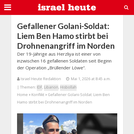
Gefallener Golani-Soldat:
Liem Ben Hamo stirbt bei
Drohnenangriff im Norden
Der 19-Jährige aus Herzliya ist einer von
inzwischen 16 gefallenen Soldaten seit Beginn
der Operation „Brüllender Löwe“.
Israel Heute Redaktion
Mai 1, 2026 at 8:45 a.m.
| Themen:
IDF
,
Libanon
,
Hisbollah
Home
Konflikt
Gefallener Golani-Soldat: Liem Ben
>
>
Hamo stirbt bei Drohnenangriff im Norden