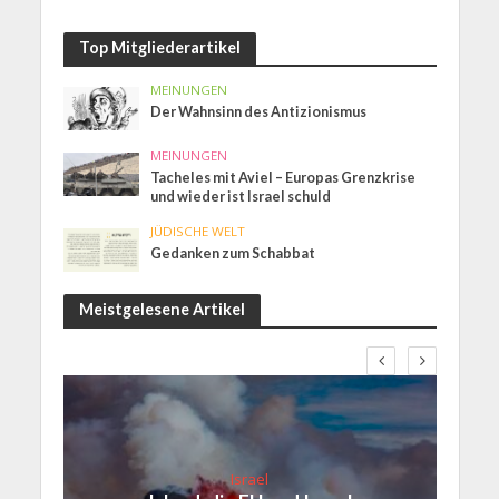
Top Mitgliederartikel
MEINUNGEN
Der Wahnsinn des Antizionismus
MEINUNGEN
Tacheles mit Aviel – Europas Grenzkrise
und wieder ist Israel schuld
JÜDISCHE WELT
Gedanken zum Schabbat
Meistgelesene Artikel
Israel