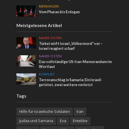
MEINUNGEN
Vom Pharao bis Erdogan
Meistgelesene Artikel
NAHER OSTEN
Türkei wirft Israel „Völkermord“ vor –
Israel reagiert scharf
NAHER OSTEN
Das vollständige US-Iran-Memorandum im
Wortlaut
KONFLIKT
Terroranschlag in Samaria: Ein Israeli
getötet, zwei weitere verletzt
Tags
Hilfe für israelische Soldaten
Iran
Judäa und Samaria
Eva
Entebbe