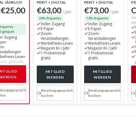
AL JÄHRLICH
PRINT + DIGITAL
PRINT + DIGITAL
PR
€25,00
€63,00
€73,00
C
0
/ Jahr
/ Jahr
Ink
24% Ersparnis
12% Ersparnis
Ver
Voller Zugang
Voller Zugang
rsparnis ·
E-Paper
E-Paper
0 gespart
Zoom-
Zoom-
ler Zugang
Veranstaltungen
Veranstaltungen
aper
Werbefreies Lesen
Werbefreies Lesen
om-
Magazin 6× / Jahr
Magazin 6× / Jahr
anstaltungen
1 Probemonat
1 Probemonat
befreies Lesen
gratis
gratis
azin gedruckt
MITGLIED
MITGLIED
MITGLIED
WERDEN
WERDEN
WERDEN
atungsgespräch
Beratungsgespräch
Beratungsgespräch
hen
buchen
buchen