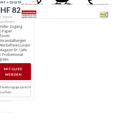
INT + DIGITAL
HF 82
/ Jahr
l. höhere
sandkosten
Voller Zugang
E-Paper
Zoom-
Veranstaltungen
Werbefreies Lesen
Magazin 6× / Jahr
1 Probemonat
gratis
MITGLIED
WERDEN
Beratungsgespräch
buchen