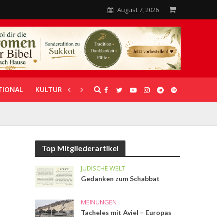
August 7, 2026
TIONAL
KULTUR
UNTERSTÜTZUNG
Top Mitgliederartikel
JÜDISCHE WELT
Gedanken zum Schabbat
MEINUNGEN
Tacheles mit Aviel – Europas