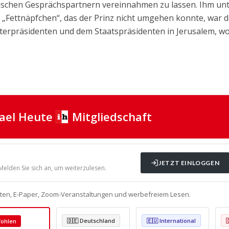
sischen Gesprächspartnern vereinnahmen zu lassen. Ihm unt
n „Fettnäpfchen“, das der Prinz nicht umgehen konnte, war 
sterpräsidenten und dem Staatspräsidenten in Jerusalem, wo
rael Heute
Mitgliedschaft
JETZT EINLOGGEN
 Melden Sie sich an, um weiterzulesen.
alten, E-Paper, Zoom-Veranstaltungen und werbefreiem Lesen.
🇩🇪 Deutschland
🇪🇺 International
ohlen