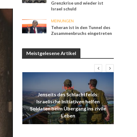
Grenzkrise und wieder ist
Israel schuld
MEINUNGEN
Teheran ist in den Tunnel des
Zusammenbruchs eingetreten
Meistgelesene Artikel
Israel
Jenseits des Schlachtfelds:
ist
Israelische Initiativen helfen
Isr
ul
Soldaten beim Übergang ins zivile
d
Leben