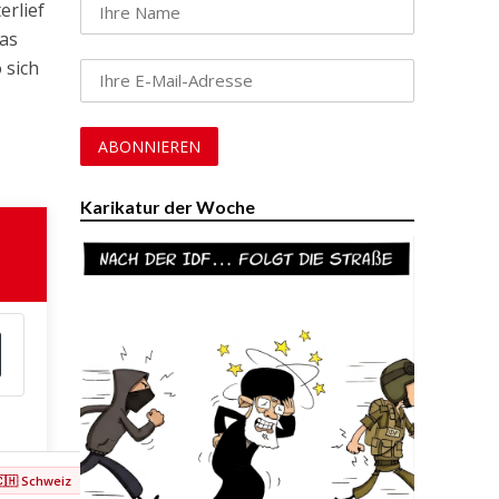
erlief
das
 sich
Karikatur der Woche
🇨🇭 Schweiz