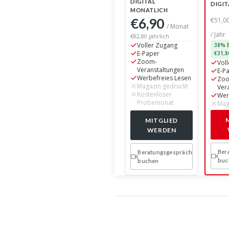
DIGITAL
DIGIT
MONATLICH
€6,90
€51,0
/ Monat
/ Jahr
€82,80 jährlich
Voller Zugang
38% E
E-Paper
€31,8
Zoom-
Vol
Veranstaltungen
E-P
Werbefreies Lesen
Zo
Magazin gedruckt
Ver
Kostenloser
Wer
Probemonat
Mag
MITGLIED
WERDEN
Ber
Beratungsgespräch
buc
buchen