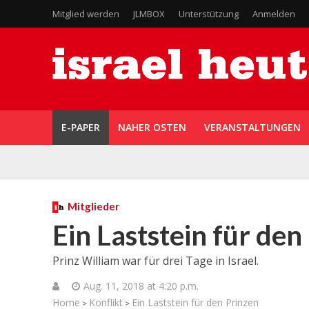
Mitglied werden
JLMBOX
Unterstützung
Anmelden
E-PAPER
NAHER OSTEN
VERANSTALTUNGEN
Mitglieder
Ein Laststein für den
Prinz William war für drei Tage in Israel.
Aug. 11, 2018 at 4:20 p.m.
Home
Konflikt
Ein Laststein für den Prinzen
>
>