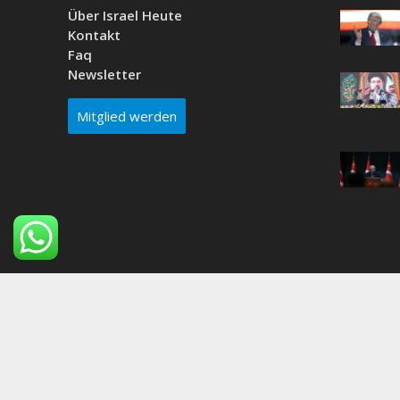
Über Israel Heute
Kontakt
Faq
Newsletter
Mitglied werden
Why do people think the beach is a good idea?