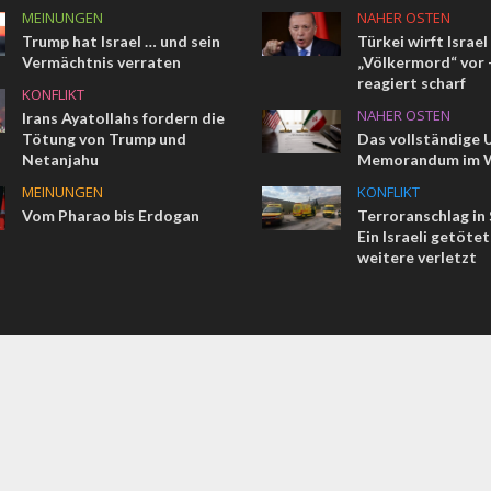
MEINUNGEN
NAHER OSTEN
Trump hat Israel … und sein
Türkei wirft Israel
Vermächtnis verraten
„Völkermord“ vor –
reagiert scharf
KONFLIKT
NAHER OSTEN
Irans Ayatollahs fordern die
Tötung von Trump und
Das vollständige 
Netanjahu
Memorandum im W
MEINUNGEN
KONFLIKT
Vom Pharao bis Erdogan
Terroranschlag in
Ein Israeli getötet
weitere verletzt
COMMENT