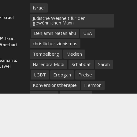
Israel
 Israel
Jüdische Weisheit für den
gewöhnlichen Mann
Benjamin Netanjahu
USA
US-Iran-
christlicher zionismus
ortlaut
Tempelberg
Medien
 Samaria:
Narendra Modi
Schabbat
Sarah
, zwei
LGBT
Erdogan
Preise
Konversionstherapie
Hermon
Bar-Mizwa
Israel Heute
Westjordanland
netanjahu
Take your coffee with you wherever you go
tunesien