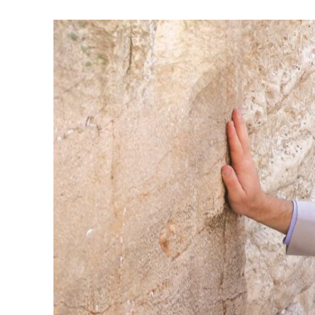
Israelische
die Knesse