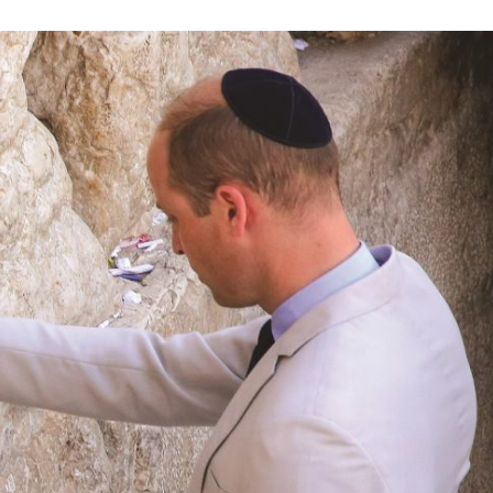
Israel
Israel
 Wahlen 2026: Das ist
Israelische Wahlen 2026: Das 
t – Vladimir Beliak
die Knesset – Moshe Abutb