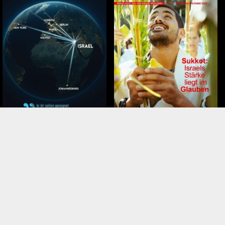
November – Dezember 2025
September – Oktober 2025
Tags
Armut in Israel
Sechstagekrieg
 Israel
Australien
Tempel