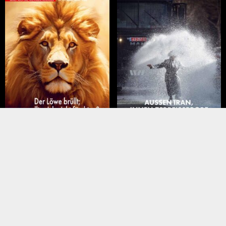
März – April 2026
Januar – Februar 2026
liederartikel
Meistgelesene Artikel
MEINUNGEN
NAHER OSTEN
Trump hat Israel … und sein
Türkei wirft Israel
Vermächtnis verraten
„Völkermord“ vor –