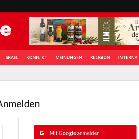
ISRAEL
KONFLIKT
MEINUNGEN
RELIGION
INTERNA
Anmelden
Mit Google anmelden