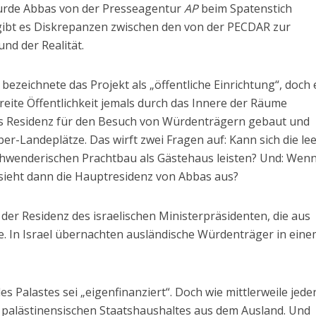
 wurde Abbas von der Presseagentur
AP
beim Spatenstich
 gibt es Diskrepanzen zwischen den von der PECDAR zur
nd der Realität.
bezeichnete das Projekt als „öffentliche Einrichtung“, doch 
breite Öffentlichkeit jemals durch das Innere der Räume
 als Residenz für den Besuch von Würdenträgern gebaut und
r-Landeplätze. Das wirft zwei Fragen auf: Kann sich die le
chwenderischen Prachtbau als Gästehaus leisten? Und: Wen
e sieht dann die Hauptresidenz von Abbas aus?
der Residenz des israelischen Ministerpräsidenten, die aus
de. In Israel übernachten ausländische Würdenträger in ein
s Palastes sei „eigenfinanziert“. Doch wie mittlerweile jede
 palästinensischen Staatshaushaltes aus dem Ausland. Und