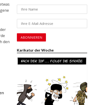
 etwas
eigene
 der
rde
ch den
Karikatur der Woche
hen