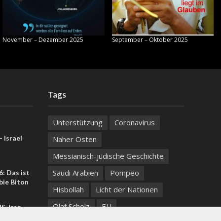
November – Dezember 2025
September – Oktober 2025
Tags
Unterstützung
Coronavirus
 Israel
Naher Osten
Messianisch-jüdische Geschichte
Saudi Arabien
Pompeo
: Das ist
bie Biton
Hisbollah
Licht der Nationen
Olaf Scholz
EU
US-Iran-
ortlaut