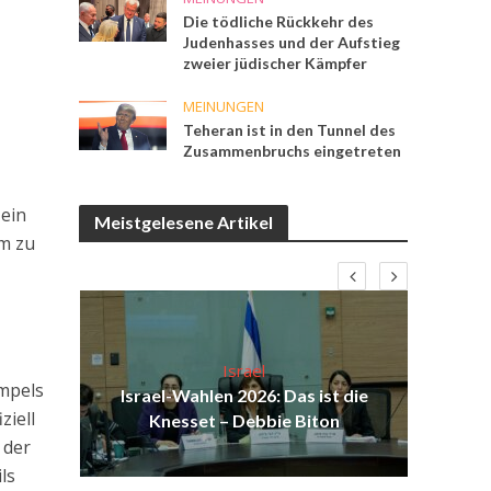
Die tödliche Rückkehr des
Judenhasses und der Aufstieg
zweier jüdischer Kämpfer
MEINUNGEN
Teheran ist in den Tunnel des
Zusammenbruchs eingetreten
 ein
Meistgelesene Artikel
um zu
Israel
empels
ist
Israel-Wahlen 2026: Das ist die
Isr
ziell
ul
Knesset – Debbie Biton
d
 der
ls