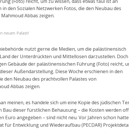
ng (Foto) reicht, um zu wissen, dass etwas faul ist an
n in den Sozialen Netzwerken Fotos, die den Neubau des
nt Mahmoud Abbas zeigen.
en neuen Palast!
iebehörde nutzt gerne die Medien, um die palästinensisch
n Land der Unterdrückten und Mittellosen darzustellen. Doch
igen Gebäude der palästinensischen Führung (Foto) reicht, 
n dieser Außendarstellung. Diese Woche erschienen in den
ie den Neubau des prachtvollen Palastes von
oud Abbas zeigen.
Israel
Israel
man meinen, es handele sich um eine Kopie des jüdischen T
 Wahlen 2026: Das ist
Israelische Wahlen 2026: Das 
en Bau dieser fürstlichen Behausung – die Kosten werden offi
t – Vladimir Beliak
die Knesset – Moshe Abutb
en Euro angegeben – sind nicht neu. Vor Jahren schon hatte
rat für Entwicklung und Wiederaufbau (PECDAR) Projektdetai