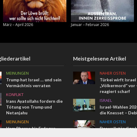
März – April 2026
Januar – Februar 2026
liederartikel
Meistgelesene Artikel
MEINUNGEN
NAHER OSTEN
Trump hat Israel … und sein
Türkei wirft Israel
Vermächtnis verraten
„Völkermord“ vor –
reagiert scharf
KONFLIKT
ISRAEL
Irans Ayatollahs fordern die
Tötung von Trump und
Israel-Wahlen 2026
Netanjahu
die Knesset – Deb
MEINUNGEN
NAHER OSTEN
Vom Pharao bis Erdogan
Das vollständige 
Memorandum im W