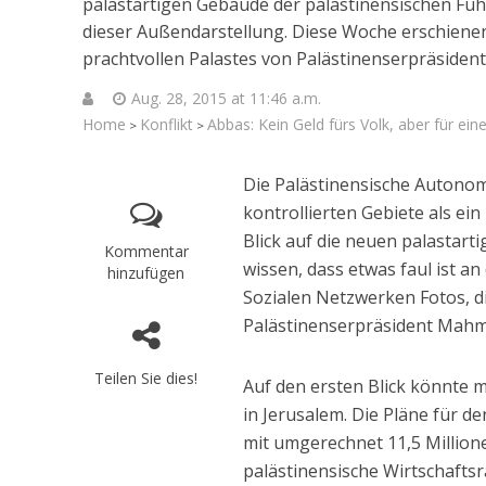
palastartigen Gebäude der palästinensischen Führu
dieser Außendarstellung. Diese Woche erschiene
prachtvollen Palastes von Palästinenserpräside
Aug. 28, 2015 at 11:46 a.m.
Home
Konflikt
Abbas: Kein Geld fürs Volk, aber für ein
>
>
Die Palästinensische Autonom
kontrollierten Gebiete als ei
Blick auf die neuen palastart
Kommentar
wissen, dass etwas faul ist a
hinzufügen
Sozialen Netzwerken Fotos, d
Palästinenserpräsident Mahm
Teilen Sie dies!
Auf den ersten Blick könnte 
Israelische
in Jerusalem. Die Pläne für d
die Knesse
mit umgerechnet 11,5 Million
palästinensische Wirtschafts