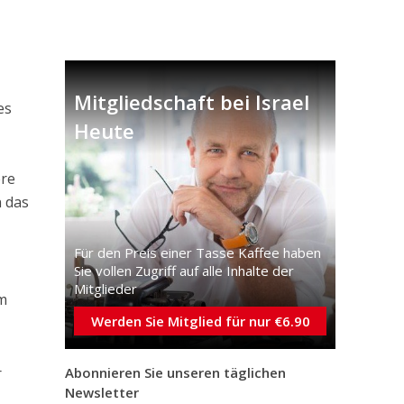
Mitgliedschaft bei Israel
es
Heute
ere
n das
Für den Preis einer Tasse Kaffee haben
Sie vollen Zugriff auf alle Inhalte der
Mitglieder
em
Werden Sie Mitglied für nur €6.90
r
Abonnieren Sie unseren täglichen
Newsletter