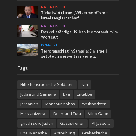
NAHER OSTEN
Türkei wirft Israel „Völkermord“ vor –
Israel reagiert scharf
NAHER OSTEN
Das vollständige US-Iran-Memorandum im
Wortlaut
KONFLIKT
Terroranschlag in Samaria: Ein Israeli
getötet, zwei weitere verletzt
Tags
Hilfe für israelische Soldaten
Iran
Judäa und Samaria
Eva
Entebbe
Jordanien
Mansour Abbas
Weihnachten
Miss Universe
Desmund Tutu
Vilna Gaon
griechische Juden
Gazastreifen
Al Jazeera
Bnei Menashe
Abtreibung
Grabeskirche