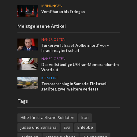
MEINUNGEN
Vom Pharao bis Erdogan
Meistgelesene Artikel
NAHER OSTEN
Türkei wirft Israel „Völkermord“ vor –
Israel reagiert scharf
NAHER OSTEN
Das vollständige US-Iran-Memorandum im
Wortlaut
KONFLIKT
Terroranschlag in Samaria: Ein Israeli
getötet, zwei weitere verletzt
Tags
Hilfe für israelische Soldaten
Iran
Judäa und Samaria
Eva
Entebbe
Jordanien
Mansour Abbas
Weihnachten