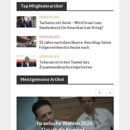
Top Mitgliederartikel
MEINUNGEN
Tacheles mit Aviel – Wird Israel zum
Sündenbock für Amerikas Iran-Krieg?
MEINUNGEN
25 Jahre nach dem Sbarro-Anschlag: Seine
Folgen wirken bis heute nach
MEINUNGEN
Teheran ist in den Tunnel des
Zusammenbruchs eingetreten
Meistgelesene Artikel
Israel
Israelische Wahlen 2026:
Das ist die Knesset –