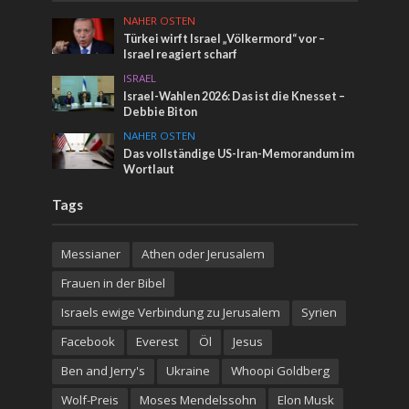
NAHER OSTEN
Türkei wirft Israel „Völkermord“ vor –
Israel reagiert scharf
ISRAEL
Israel-Wahlen 2026: Das ist die Knesset –
Debbie Biton
NAHER OSTEN
Das vollständige US-Iran-Memorandum im
Wortlaut
Tags
Messianer
Athen oder Jerusalem
Frauen in der Bibel
Israels ewige Verbindung zu Jerusalem
Syrien
Facebook
Everest
Öl
Jesus
Ben and Jerry's
Ukraine
Whoopi Goldberg
Wolf-Preis
Moses Mendelssohn
Elon Musk