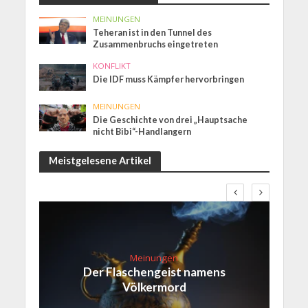
MEINUNGEN
Teheran ist in den Tunnel des
Zusammenbruchs eingetreten
KONFLIKT
Die IDF muss Kämpfer hervorbringen
MEINUNGEN
Die Geschichte von drei „Hauptsache
nicht Bibi“-Handlangern
Meistgelesene Artikel
Meinungen
Der Flaschengeist namens
Völkermord