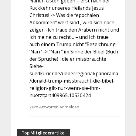
Nahen Osten geben – erst nach der
Rückkehr unseres Heilands Jesus
Christus! -> Was die “epochalen
Abkommen” wert sind , wird sich noch
zeigen -Ich traue den Arabern nicht und
Ich meine zu recht… – und Ich traue
auch einem Trump nicht “Bezeichnung
‘Narr’ -> “Narr” im Sinne der Bibel (Buch
der Sprüche) , die er missbrauchte
Siehe-
suedkurier.de/ueberregional/panorama
/donald-trump-missbraucht-die-bibel-
religion-gilt-nur-wenn-sie-ihm-
nuetzt;art409965,10530424
Zum Antworten Anmelden
Top Mitgliederartikel