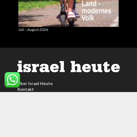
Juli – August 2026
Mai – J
Über Israel Heute
Kontakt
Faq
Newsletter
Mitglied werden
Top Mitgliederartikel