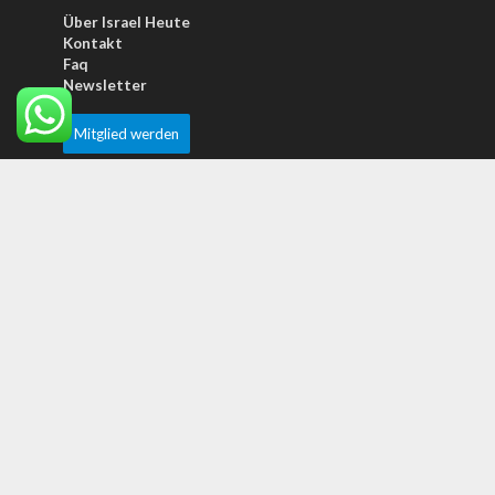
Über Israel Heute
Kontakt
Faq
Newsletter
Mitglied werden
Top Mitgliederartikel
MEINUNGEN
Trump hat Israel … und sein Vermächtnis
verraten
KONFLIKT
Irans Ayatollahs fordern die Tötung von
Trump und Netanjahu
MEINUNGEN
Warum erkennt Javier Milei Israels wahre
Bedeutung – und die Welt nicht?
Meistgelesene Artikel