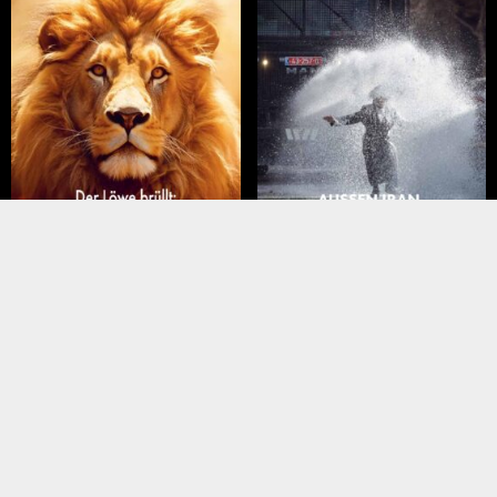
März – April 2026
Januar – Februar 2026
liederartikel
Meistgelesene Artikel
MEINUNGEN
NAHER OSTEN
Trump hat Israel … und sein
Türkei wirft Israel
Vermächtnis verraten
„Völkermord“ vor –
reagiert scharf
KONFLIKT