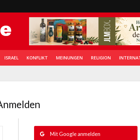
ISRAEL
KONFLIKT
MEINUNGEN
RELIGION
INTERNA
Anmelden
Mit Google anmelden