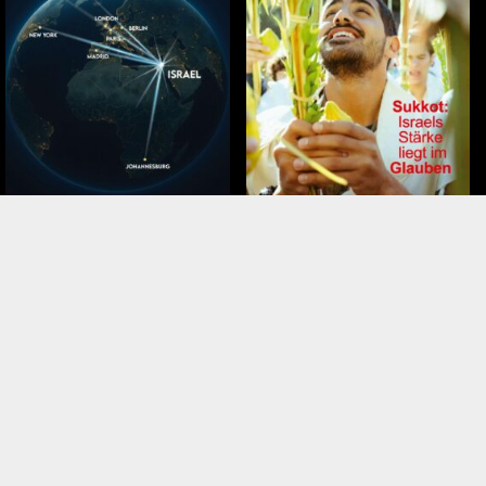
November – Dezember 2025
September – Oktober 2025
Tags
weinberg israel
Schabbatlesung
 Israel
Mossad