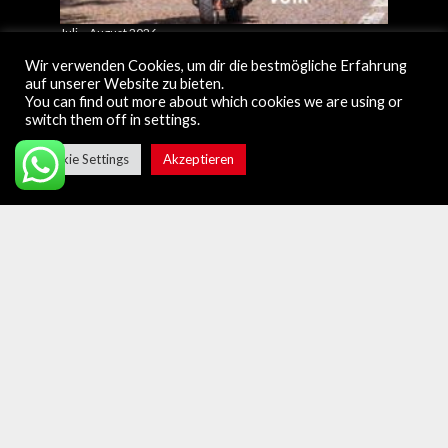
Juli – August 2026
Mai – J
Wir verwenden Cookies, um dir die bestmögliche Erfahrung
auf unserer Website zu bieten.
You can find out more about which cookies we are using or
switch them off in settings.
Cookie Settings
Akzeptieren
Über Israel Heute
Kontakt
Faq
Newsletter
Mitglied werden
Top Mitgliederartikel
MEINUNGEN
Trump hat Israel … und sein Vermächtnis
verraten