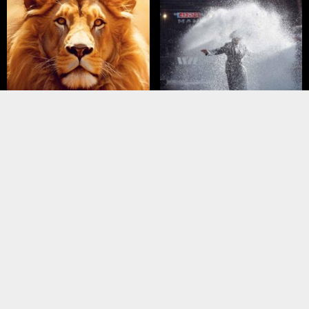
März – April 2026
Januar – Februar 2026
liederartikel
Meistgelesene Artikel
MEINUNGEN
NAHER OSTEN
Trump hat Israel … und sein
Türkei wirft Israel
Vermächtnis verraten
„Völkermord“ vor –
reagiert scharf
KONFLIKT
NAHER OSTEN
Irans Ayatollahs fordern die