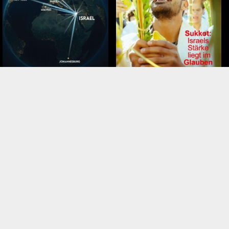
November – Dezember 2025
September – Oktober 2025
Tags
Hilfe für israelische Soldaten
Iran
 Israel
Judäa und Samaria
Eva
Entebbe
Jordanien
Mansour Abbas