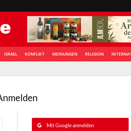
ISRAEL
KONFLIKT
MEINUNGEN
RELIGION
INTERNA
Anmelden
Mit Google anmelden