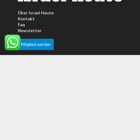
Über Israel Heute
Kontakt
Faq
Newsletter
Mitglied werden
Top Mitgliederartikel
MEINUNGEN
Trump hat Israel … und sein Vermächtnis
verraten
KONFLIKT
Irans Ayatollahs fordern die Tötung von
Trump und Netanjahu
MEINUNGEN
Warum erkennt Javier Milei Israels wahre
Bedeutung – und die Welt nicht?
Meistgelesene Artikel