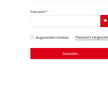
Passwort
*
Passwort vergesse
Angemeldet bleiben
Anmelden