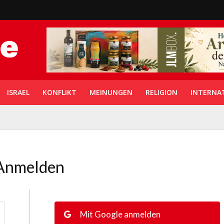
ISRAEL
KONFLIKT
MEINUNGEN
RELIGION
INTERNA
Anmelden
Mit Google anmelden