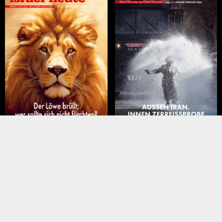
März – April 2026
Januar – Februar 2026
liederartikel
Meistgelesene Artikel
MEINUNGEN
NAHER OSTEN
Auswirkungen einer
Türkei wirft Israel