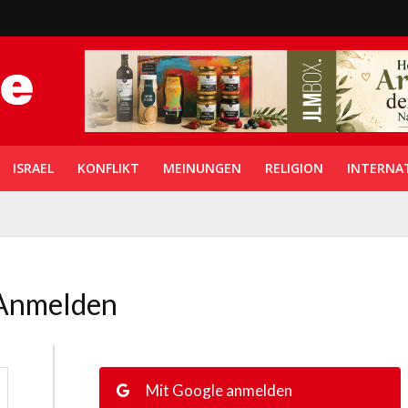
ISRAEL
KONFLIKT
MEINUNGEN
RELIGION
INTERNA
Anmelden
Mit Google anmelden