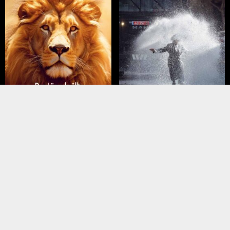
März – April 2026
Januar – Februar 2026
liederartikel
Meistgelesene Artikel
MEINUNGEN
NAHER OSTEN
Trump hat Israel … und sein
Türkei wirft Israel
Vermächtnis verraten
„Völkermord“ vor –
reagiert scharf
KONFLIKT