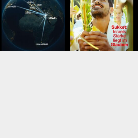
November – Dezember 2025
September – Oktober 2025
Tags
terroranschlag
Vorherbestimmung
 Israel
Technologie
Christinas Einwanderung