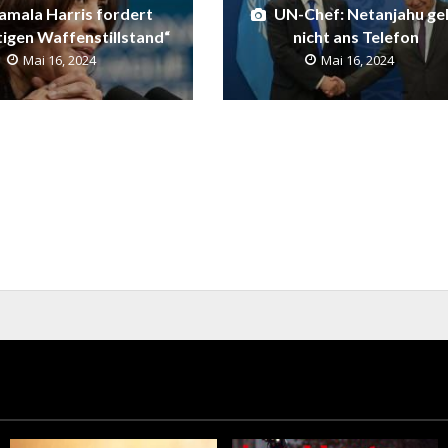
amala Harris fordert
UN-Chef: Netanjahu ge
tigen Waffenstillstand“
nicht ans Telefon
Mai 16, 2024
Mai 16, 2024