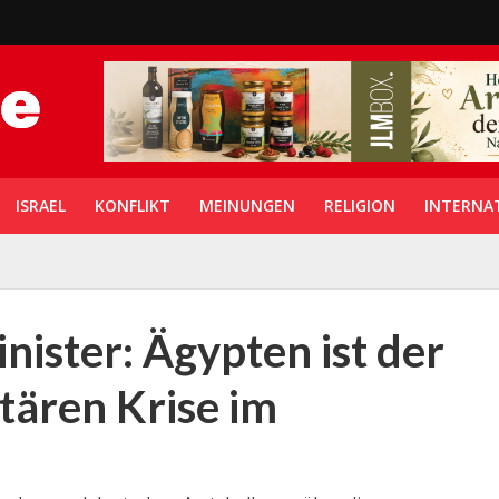
ISRAEL
KONFLIKT
MEINUNGEN
RELIGION
INTERNA
nister: Ägypten ist der
tären Krise im