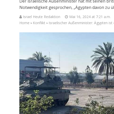
Der israelische Außenminister hat mit seinen bri
Notwendigkeit gesprochen, „Ägypten davon zu ü
Israel Heute Redaktion
Mai 16, 2024 at 7:21 a.m.
Home
Konflikt
Israelischer Außenminister: Ägypten ist
>
>
Israelische
die Knesse