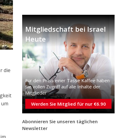
Mitgliedschaft bei Israel
Heute
r die
Für den Preis einer Tasse Kaffee haben
Sie vollen Zugriff auf alle Inhalte der
Mitglieder
gkeit
, um
Werden Sie Mitglied für nur €6.90
Abonnieren Sie unseren täglichen
Newsletter
 im