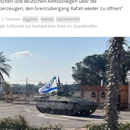
tischen und deutschen Amtskollegen über die
berzeugen, den Grenzübergang Rafah wieder zu öffnen“.
| Themen:
Ägypten
,
Hamas
,
Gazastreifen
 der Schlüssel zur humanitären Krise im Gazastreifen
Israel
Israel
 Wahlen 2026: Das ist
Israelische Wahlen 2026: Das 
t – Vladimir Beliak
die Knesset – Moshe Abutb