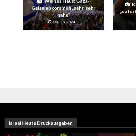
Weißes Haus: Gaza-
K
Geiselabkommen „sehr, sehr
„sofor
nahe“
Mai 16, 2024
Israel Heute Druckausgaben