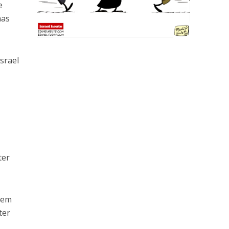
e
mas
srael
ter
 dem
ter