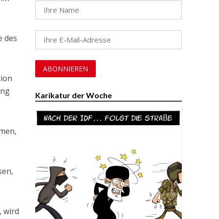
e des
tion
ung
Karikatur der Woche
mmen,
sen,
, wird