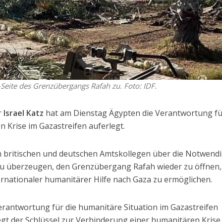
-Seite des Grenzübergangs Rafah zu. Foto: IDF.
r
Israel Katz
hat am Dienstag Ägypten die Verantwortung fü
Krise im Gazastreifen auferlegt.
en britischen und deutschen Amtskollegen über die Notwendi
u überzeugen, den Grenzübergang Rafah wieder zu öffnen
ernationaler humanitärer Hilfe nach Gaza zu ermöglichen.
Verantwortung für die humanitäre Situation im Gazastreifen
liegt der Schlüssel zur Verhinderung einer humanitären Krise